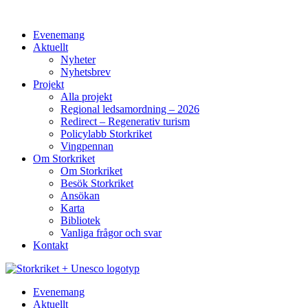
Evenemang
Aktuellt
Nyheter
Nyhetsbrev
Projekt
Alla projekt
Regional ledsamordning – 2026
Redirect – Regenerativ turism
Policylabb Storkriket
Vingpennan
Om Storkriket
Om Storkriket
Besök Storkriket
Ansökan
Karta
Bibliotek
Vanliga frågor och svar
Kontakt
Evenemang
Aktuellt