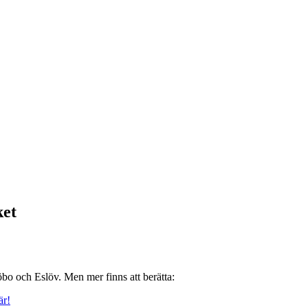
ket
bo och Eslöv. Men mer finns att berätta:
är!