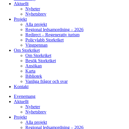
Aktuellt
Nyheter
Nyhetsbrev
Projekt
Alla projekt
Regional ledsamordning – 2026
Redirect – Regenerativ turism
Policylabb Storkriket
Vingpennan
Om Storkriket
Om Storkriket
Besök Storkriket
Ansökan
Karta
Bibliotek
Vanliga frågor och svar
Kontakt
Evenemang
Aktuellt
Nyheter
Nyhetsbrev
Projekt
Alla projekt
Regional ledsamordning – 2026