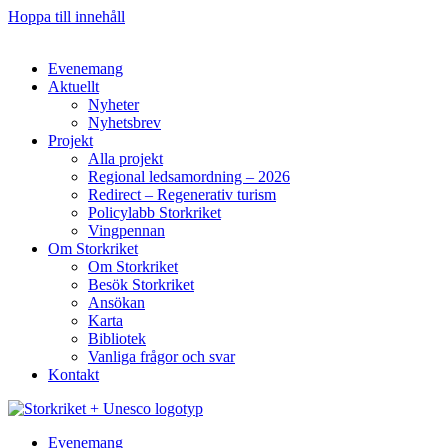
Hoppa till innehåll
Evenemang
Aktuellt
Nyheter
Nyhetsbrev
Projekt
Alla projekt
Regional ledsamordning – 2026
Redirect – Regenerativ turism
Policylabb Storkriket
Vingpennan
Om Storkriket
Om Storkriket
Besök Storkriket
Ansökan
Karta
Bibliotek
Vanliga frågor och svar
Kontakt
Evenemang