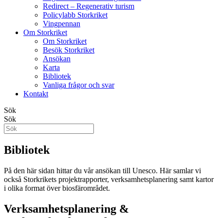
Redirect – Regenerativ turism
Policylabb Storkriket
Vingpennan
Om Storkriket
Om Storkriket
Besök Storkriket
Ansökan
Karta
Bibliotek
Vanliga frågor och svar
Kontakt
Sök
Sök
Bibliotek
På den här sidan hittar du vår ansökan till Unesco. Här samlar vi
också Storkrikets projektrapporter, verksamhetsplanering samt kartor
i olika format över biosfärområdet.
Verksamhetsplanering &