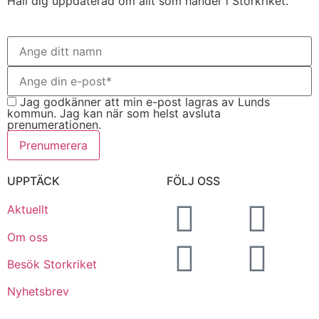
Håll dig uppdaterad om allt som händer i Storkriket.
Jag godkänner att min e-post lagras av Lunds
kommun. Jag kan när som helst avsluta
prenumerationen.
Prenumerera
UPPTÄCK
FÖLJ OSS
Aktuellt
Om oss
Besök Storkriket
Nyhetsbrev