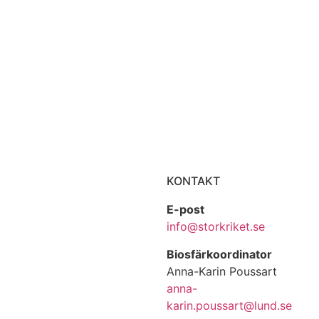
KONTAKT
E-post
info@storkriket.se
Biosfärkoordinator
Anna-Karin Poussart
anna-
karin.poussart@lund.se