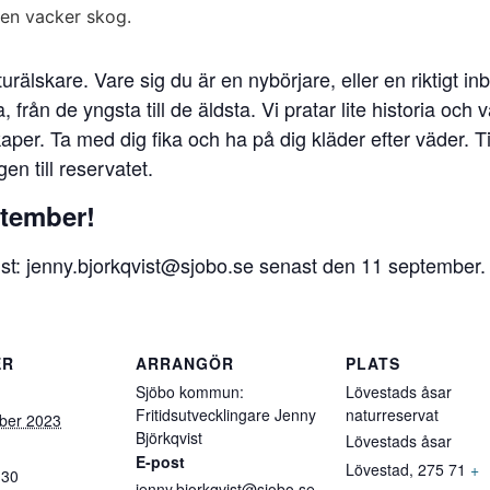
urälskare. Vare sig du är en nybörjare, eller en riktigt 
, från de yngsta till de äldsta. Vi pratar lite historia och
per. Ta med dig fika och ha på dig kläder efter väder. 
en till reservatet.
ptember!
vist: jenny.bjorkqvist@sjobo.se senast den 11 september.
ER
ARRANGÖR
PLATS
Sjöbo kommun:
Lövestads åsar
Fritidsutvecklingare Jenny
naturreservat
ber 2023
Björkqvist
Lövestads åsar
E-post
Lövestad
,
275 71
+
:30
jenny.bjorkqvist@sjobo.se