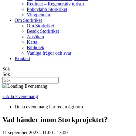
Redirect – Regenerativ turism
Policylabb Storkriket
Vingpennan
Om Storkriket
Om Storkriket
Besök Storkriket
Ansökan
Karta
Bibliotek
Vanliga frågor och svar
Kontakt
Sök
Sök
« Alla Evenemang
Detta evenemang har redan ägt rum.
Vad händer inom Storkprojektet?
11 september 2023 . 11:00
-
13:00