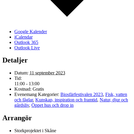
Google Kalender
iCalendar
Outlook 365
Outlook Live
Detaljer
Datum:
11 september 2023
Tid:
11:00 - 13:00
Kostnad:
Gratis
Evenemang Kategorier:
Biosfärfestivalen 2023
,
Fisk, vatten
och fåglar
,
Kunskap, inspiration och framtid
,
Natur, djur och
gårdsliv
,
Öppet hus och drop in
Arrangör
Storkprojektet i Skåne