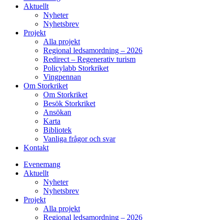
Aktuellt
Nyheter
Nyhetsbrev
Projekt
Alla projekt
Regional ledsamordning – 2026
Redirect – Regenerativ turism
Policylabb Storkriket
Vingpennan
Om Storkriket
Om Storkriket
Besök Storkriket
Ansökan
Karta
Bibliotek
Vanliga frågor och svar
Kontakt
Evenemang
Aktuellt
Nyheter
Nyhetsbrev
Projekt
Alla projekt
Regional ledsamordning – 2026