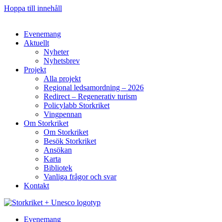
Hoppa till innehåll
Evenemang
Aktuellt
Nyheter
Nyhetsbrev
Projekt
Alla projekt
Regional ledsamordning – 2026
Redirect – Regenerativ turism
Policylabb Storkriket
Vingpennan
Om Storkriket
Om Storkriket
Besök Storkriket
Ansökan
Karta
Bibliotek
Vanliga frågor och svar
Kontakt
Evenemang