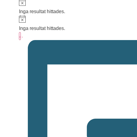
Notis
Inga resultat hittades.
Notis
Inga resultat hittades.
Vy-
Evenemang
Lista
vynavigering
navigering