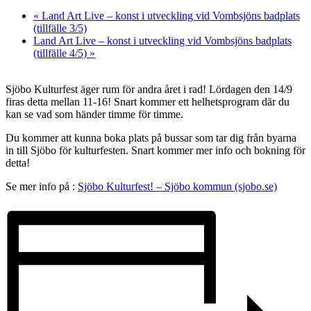
«
Land Art Live – konst i utveckling vid Vombsjöns badplats
(tillfälle 3/5)
Land Art Live – konst i utveckling vid Vombsjöns badplats
(tillfälle 4/5)
»
Sjöbo Kulturfest äger rum för andra året i rad! Lördagen den 14/9
firas detta mellan 11-16! Snart kommer ett helhetsprogram där du
kan se vad som händer timme för timme.
Du kommer att kunna boka plats på bussar som tar dig från byarna
in till Sjöbo för kulturfesten. Snart kommer mer info och bokning för
detta!
Se mer info på :
Sjöbo Kulturfest! – Sjöbo kommun (sjobo.se)