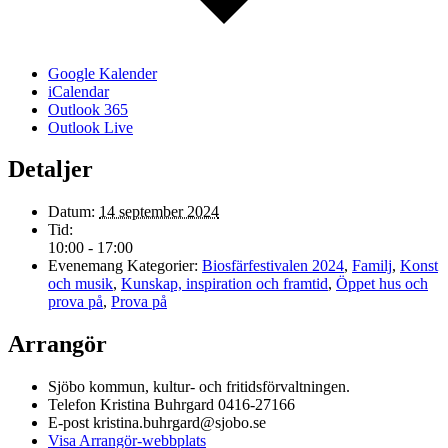
Google Kalender
iCalendar
Outlook 365
Outlook Live
Detaljer
Datum:
14 september 2024
Tid:
10:00 - 17:00
Evenemang Kategorier:
Biosfärfestivalen 2024
,
Familj
,
Konst
och musik
,
Kunskap, inspiration och framtid
,
Öppet hus och
prova på
,
Prova på
Arrangör
Sjöbo kommun, kultur- och fritidsförvaltningen.
Telefon
Kristina Buhrgard 0416-27166
E-post
kristina.buhrgard@sjobo.se
Visa Arrangör-webbplats