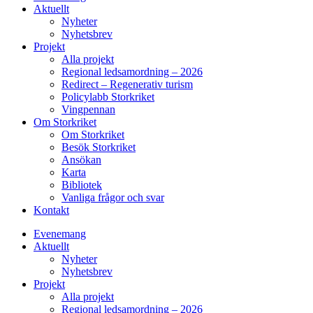
Aktuellt
Nyheter
Nyhetsbrev
Projekt
Alla projekt
Regional ledsamordning – 2026
Redirect – Regenerativ turism
Policylabb Storkriket
Vingpennan
Om Storkriket
Om Storkriket
Besök Storkriket
Ansökan
Karta
Bibliotek
Vanliga frågor och svar
Kontakt
Evenemang
Aktuellt
Nyheter
Nyhetsbrev
Projekt
Alla projekt
Regional ledsamordning – 2026