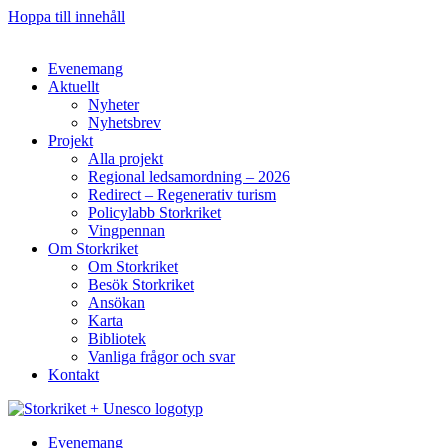
Hoppa till innehåll
Evenemang
Aktuellt
Nyheter
Nyhetsbrev
Projekt
Alla projekt
Regional ledsamordning – 2026
Redirect – Regenerativ turism
Policylabb Storkriket
Vingpennan
Om Storkriket
Om Storkriket
Besök Storkriket
Ansökan
Karta
Bibliotek
Vanliga frågor och svar
Kontakt
Evenemang