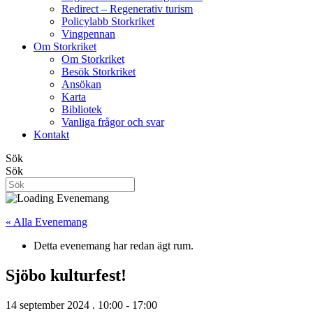
Redirect – Regenerativ turism
Policylabb Storkriket
Vingpennan
Om Storkriket
Om Storkriket
Besök Storkriket
Ansökan
Karta
Bibliotek
Vanliga frågor och svar
Kontakt
Sök
Sök
« Alla Evenemang
Detta evenemang har redan ägt rum.
Sjöbo kulturfest!
14 september 2024 . 10:00
-
17:00