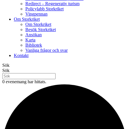
Redirect – Regenerativ turism
Policylabb Storkriket
Vingpennan
Om Storkriket
Om Storkriket
Besök Storkriket
Ansökan
Karta
Bibliotek
Vanliga frågor och svar
Kontakt
Sök
Sök
0 evenemang har hittats.