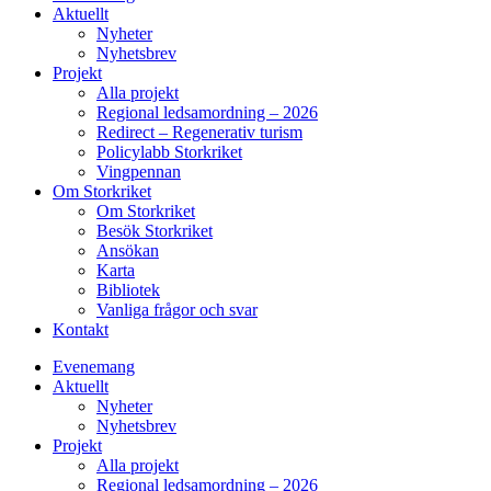
Aktuellt
Nyheter
Nyhetsbrev
Projekt
Alla projekt
Regional ledsamordning – 2026
Redirect – Regenerativ turism
Policylabb Storkriket
Vingpennan
Om Storkriket
Om Storkriket
Besök Storkriket
Ansökan
Karta
Bibliotek
Vanliga frågor och svar
Kontakt
Evenemang
Aktuellt
Nyheter
Nyhetsbrev
Projekt
Alla projekt
Regional ledsamordning – 2026