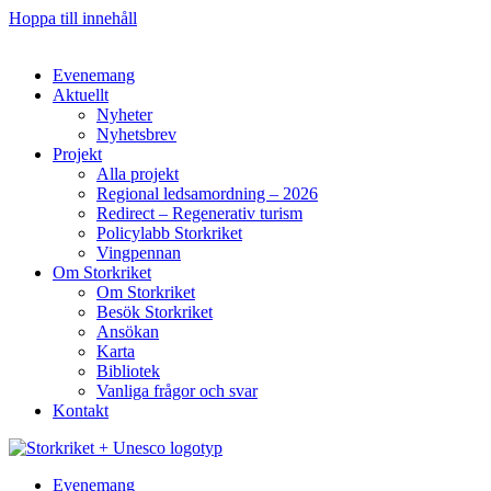
Hoppa till innehåll
Evenemang
Aktuellt
Nyheter
Nyhetsbrev
Projekt
Alla projekt
Regional ledsamordning – 2026
Redirect – Regenerativ turism
Policylabb Storkriket
Vingpennan
Om Storkriket
Om Storkriket
Besök Storkriket
Ansökan
Karta
Bibliotek
Vanliga frågor och svar
Kontakt
Evenemang