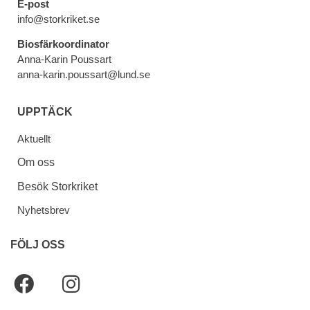
E-post
info@storkriket.se
Biosfärkoordinator
Anna-Karin Poussart
anna-karin.poussart@lund.se
UPPTÄCK
Aktuellt
Om oss
Besök Storkriket
Nyhetsbrev
FÖLJ OSS