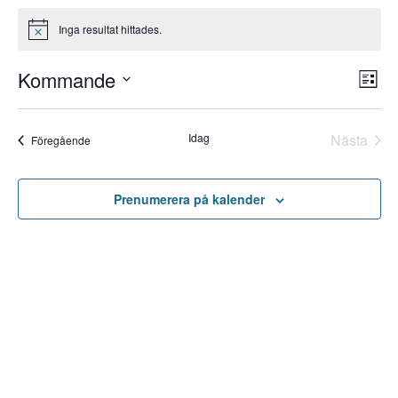
Inga resultat hittades.
Notis
Kommande
Vy-
Ev
Lista
Välj
vy
nav
datum.
Eve
Idag
Nästa
Evenemang
Föregående
Prenumerera på kalender