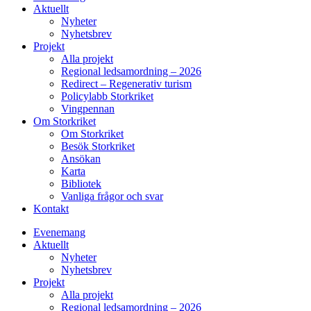
Aktuellt
Nyheter
Nyhetsbrev
Projekt
Alla projekt
Regional ledsamordning – 2026
Redirect – Regenerativ turism
Policylabb Storkriket
Vingpennan
Om Storkriket
Om Storkriket
Besök Storkriket
Ansökan
Karta
Bibliotek
Vanliga frågor och svar
Kontakt
Evenemang
Aktuellt
Nyheter
Nyhetsbrev
Projekt
Alla projekt
Regional ledsamordning – 2026