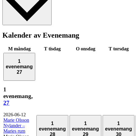
Kalender av Evenemang
M
måndag
T
tisdag
O
onsdag
T
torsdag
1
evenemang
27
1
evenemang,
27
2026-06-12
Marie Olsson
1
1
1
Nylander –
evenemang
evenemang
evenemang
Maries rum
28
29
30