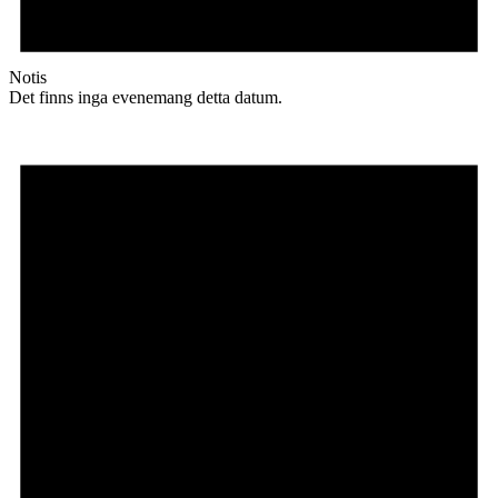
Notis
Det finns inga evenemang detta datum.