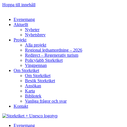
Hoppa till innehåll
Evenemang
Aktuellt
Nyheter
Nyhetsbrev
Projekt
Alla projekt
Regional ledsamordning – 2026
Redirect – Regenerativ turism
Policylabb Storkriket
Vingpennan
Om Storkriket
Om Storkriket
Besök Storkriket
Ansökan
Karta
Bibliotek
Vanliga frågor och svar
Kontakt
Evenemang