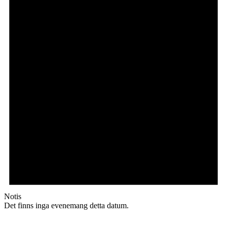
Notis
Det finns inga evenemang detta datum.