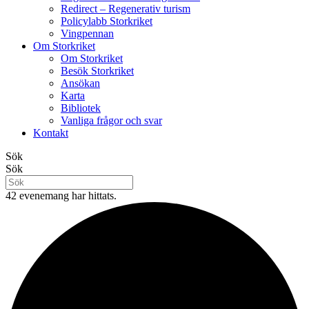
Redirect – Regenerativ turism
Policylabb Storkriket
Vingpennan
Om Storkriket
Om Storkriket
Besök Storkriket
Ansökan
Karta
Bibliotek
Vanliga frågor och svar
Kontakt
Sök
Sök
42 evenemang har hittats.