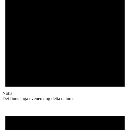
Notis
Det finns inga evenemang detta datum.