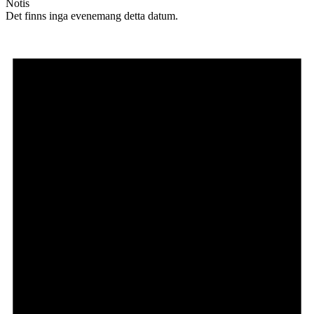
Notis
Det finns inga evenemang detta datum.