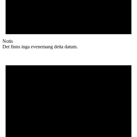
Notis
Det finns inga evenemang detta datum.