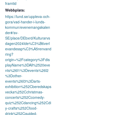
framtid
Webbplats:
https://lund.se/uppleva-och-
gora/vad-hander-i-lunds-
kommun/evenemangskalen
der#/sv-
SE/place/DEbxrd/Kulturarvs
dagen2024Ide%C3%B6verl
evandessp%C3%A5renvand
ring?
origin=%2Fcategory%3Fdis
playName%3DAll%2520eve
nts%26l1%3Devents%26l2
%3Dother-
events%26l3%3Darts-
exhibition%252Cberedskaps
vecka%252Cchristmas-
concerts%252Ccomedy-
quiz%252Cdancing%252Cdi
y-crafts%252Cfood-
drink%252Cguided-