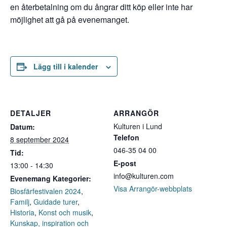
en återbetalning om du ångrar ditt köp eller inte har
möjlighet att gå på evenemanget.
Lägg till i kalender
DETALJER
ARRANGÖR
Kulturen i Lund
Datum:
Telefon
8 september 2024
046-35 04 00
Tid:
E-post
13:00 - 14:30
info@kulturen.com
Evenemang Kategorier:
Visa Arrangör-webbplats
Biosfärfestivalen 2024
,
Familj
,
Guidade turer
,
Historia
,
Konst och musik
,
Kunskap, inspiration och