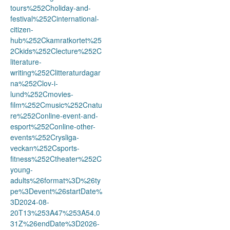
tours%252Choliday-and-
festival%252Cinternational-
citizen-
hub%252Ckamratkortet%25
2Ckids%252Clecture%252C
literature-
writing%252Clitteraturdagar
na%252Clov-i-
lund%252Cmovies-
film%252Cmusic%252Cnatu
re%252Conline-event-and-
esport%252Conline-other-
events%252Crysliga-
veckan%252Csports-
fitness%252Ctheater%252C
young-
adults%26format%3D%26ty
pe%3Devent%26startDate%
3D2024-08-
20T13%253A47%253A54.0
31Z%26endDate%3D2026-