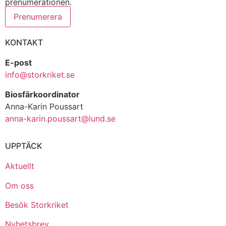
prenumerationen.
Prenumerera
KONTAKT
E-post
info@storkriket.se
Biosfärkoordinator
Anna-Karin Poussart
anna-karin.poussart@lund.se
UPPTÄCK
Aktuellt
Om oss
Besök Storkriket
Nyhetsbrev