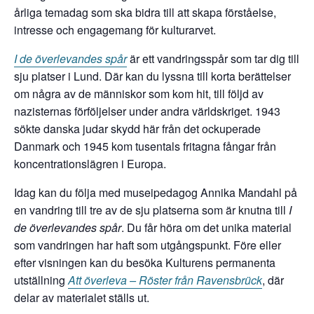
årliga temadag som ska bidra till att skapa förståelse,
intresse och engagemang för kulturarvet.
I de överlevandes spår
är ett vandringsspår som tar dig till
sju platser i Lund. Där kan du lyssna till korta berättelser
om några av de människor som kom hit, till följd av
nazisternas förföljelser under andra världskriget. 1943
sökte danska judar skydd här från det ockuperade
Danmark och 1945 kom tusentals fritagna fångar från
koncentrationslägren i Europa.
Idag kan du följa med museipedagog Annika Mandahl på
en vandring till tre av de sju platserna som är knutna till
I
de överlevandes spår
. Du får höra om det unika material
som vandringen har haft som utgångspunkt. Före eller
efter visningen kan du besöka Kulturens permanenta
utställning
Att överleva – Röster från Ravensbrück
, där
delar av materialet ställs ut.