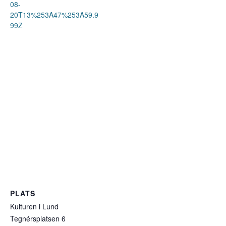
08-
20T13%253A47%253A59.9
99Z
PLATS
Kulturen i Lund
Tegnérsplatsen 6