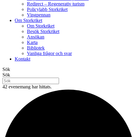
Redirect – Regenerativ turism
Policylabb Storkriket
Vingpennan
Om Storkriket
Om Storkriket
Besök Storkriket
Ansökan
Karta
Bibliotek
Vanliga frågor och svar
Kontakt
Sök
Sök
42 evenemang har hittats.