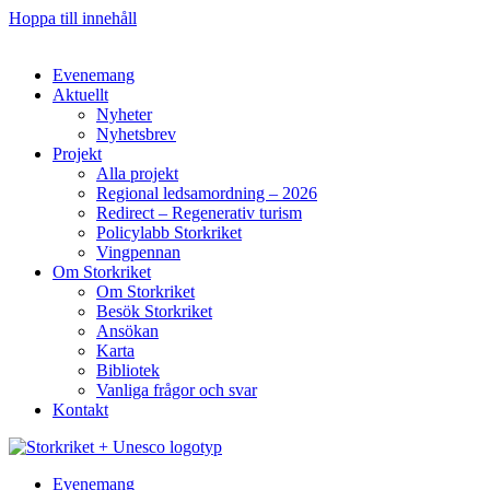
Hoppa till innehåll
Evenemang
Aktuellt
Nyheter
Nyhetsbrev
Projekt
Alla projekt
Regional ledsamordning – 2026
Redirect – Regenerativ turism
Policylabb Storkriket
Vingpennan
Om Storkriket
Om Storkriket
Besök Storkriket
Ansökan
Karta
Bibliotek
Vanliga frågor och svar
Kontakt
Evenemang