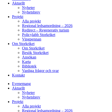
Aktuellt
Nyheter
Nyhetsbrev
Projekt
Alla projekt
Regional ledsamordning – 2026
Redirect – Regenerativ turism
Policylabb Storkriket
Vingpennan
Om Storkriket
Om Storkriket
Besök Storkriket
Ansökan
Karta
Bibliotek
Vanliga frågor och svar
Kontakt
Evenemang
Aktuellt
Nyheter
Nyhetsbrev
Projekt
Alla projekt
Regional ledsamordning – 2026