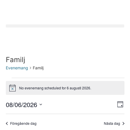
Familj
Evenemang
Familj
No evenemang scheduled for 6 augusti 2026.
Notis
Vy
Ev
08/06/2026
Dag
Välj
vy
nav
datum.
Föregående dag
Nästa dag