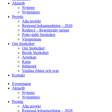
Aktuellt
Nyheter
Nyhetsbrev
Projekt
Alla projekt
Regional ledsamordning – 2026
Redirect – Regenerativ turism
Policylabb Storkriket
Vingpennan
Om Storkriket
Om Storkriket
Besök Storkriket
Ansökan
Karta
Bibliotek
Vanliga frågor och svar
Kontakt
Evenemang
Aktuellt
Nyheter
Nyhetsbrev
Projekt
Alla projekt
Regional ledsamordning – 2026