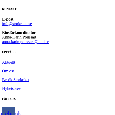
KONTAKT
E-post
info@storkriket.se
Biosfärkoordinator
Anna-Karin Poussart
anna-karin.poussart@lund.se
UPPTÄCK
Aktuellt
Om oss
Besök Storkriket
Nyhetsbrev
FÖLJ OSS
acebook