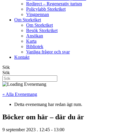
Redirect – Regenerativ turism
Policylabb Storkriket
Vingpennan
Om Storkriket
Om Storkriket
Besök Storkriket
Ansökan
Karta
Bibliotek
Vanliga frågor och svar
Kontakt
Sök
Sök
« Alla Evenemang
Detta evenemang har redan ägt rum.
Böcker om här – där du är
9 september 2023 . 12:45
-
13:00