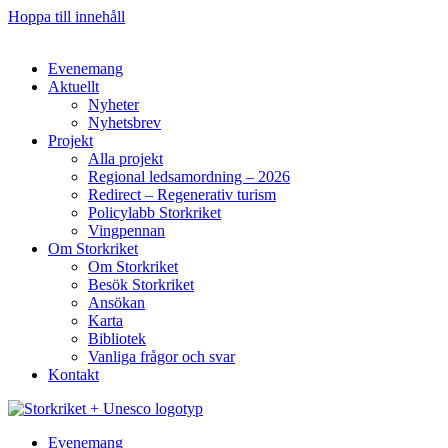
Hoppa till innehåll
Evenemang
Aktuellt
Nyheter
Nyhetsbrev
Projekt
Alla projekt
Regional ledsamordning – 2026
Redirect – Regenerativ turism
Policylabb Storkriket
Vingpennan
Om Storkriket
Om Storkriket
Besök Storkriket
Ansökan
Karta
Bibliotek
Vanliga frågor och svar
Kontakt
Evenemang