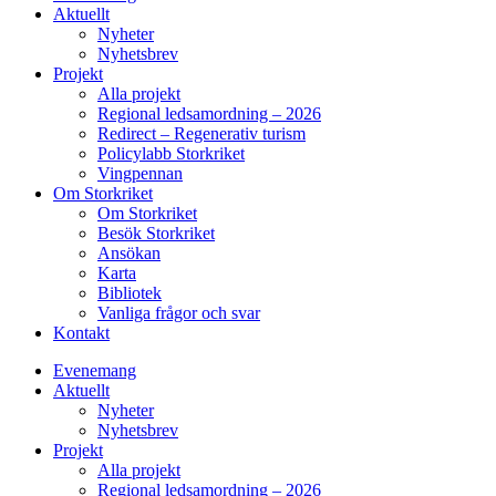
Aktuellt
Nyheter
Nyhetsbrev
Projekt
Alla projekt
Regional ledsamordning – 2026
Redirect – Regenerativ turism
Policylabb Storkriket
Vingpennan
Om Storkriket
Om Storkriket
Besök Storkriket
Ansökan
Karta
Bibliotek
Vanliga frågor och svar
Kontakt
Evenemang
Aktuellt
Nyheter
Nyhetsbrev
Projekt
Alla projekt
Regional ledsamordning – 2026