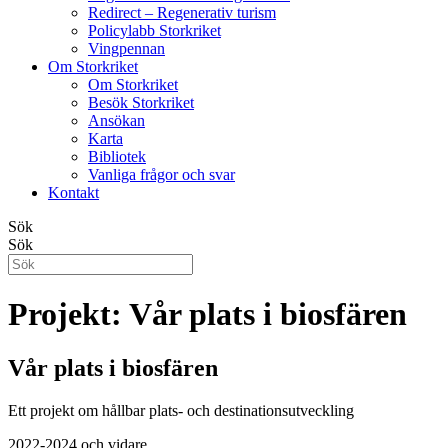
Redirect – Regenerativ turism
Policylabb Storkriket
Vingpennan
Om Storkriket
Om Storkriket
Besök Storkriket
Ansökan
Karta
Bibliotek
Vanliga frågor och svar
Kontakt
Sök
Sök
Projekt: Vår plats i biosfären
Vår plats i biosfären
Ett projekt om hållbar plats- och destinationsutveckling
2022-2024 och vidare