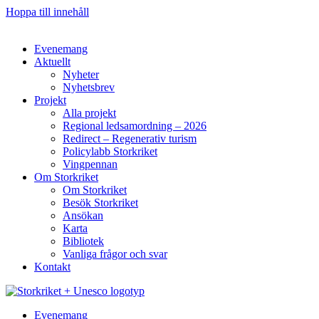
Hoppa till innehåll
Evenemang
Aktuellt
Nyheter
Nyhetsbrev
Projekt
Alla projekt
Regional ledsamordning – 2026
Redirect – Regenerativ turism
Policylabb Storkriket
Vingpennan
Om Storkriket
Om Storkriket
Besök Storkriket
Ansökan
Karta
Bibliotek
Vanliga frågor och svar
Kontakt
Evenemang