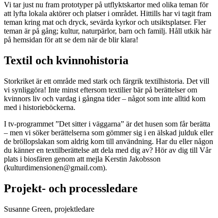
Vi tar just nu fram prototyper på utflyktskartor med olika teman för
att lyfta lokala aktörer och platser i området. Hittills har vi tagit fram
teman kring mat och dryck, sevärda kyrkor och utsiktsplatser. Fler
teman är på gång; kultur, naturpärlor, barn och familj. Håll utkik här
på hemsidan för att se dem när de blir klara!
Textil och kvinnohistoria
Storkriket är ett område med stark och färgrik textilhistoria. Det vill
vi synliggöra! Inte minst eftersom textilier bär på berättelser om
kvinnors liv och vardag i gångna tider – något som inte alltid kom
med i historieböckerna.
I tv-programmet ”Det sitter i väggarna” är det husen som får berätta
– men vi söker berättelserna som gömmer sig i en älskad julduk eller
de bröllopslakan som aldrig kom till användning. Har du eller någon
du känner en textilberättelse att dela med dig av? Hör av dig till Vår
plats i biosfären genom att mejla Kerstin Jakobsson
(kulturdimensionen@gmail.com).
Projekt- och processledare
Susanne Green, projektledare