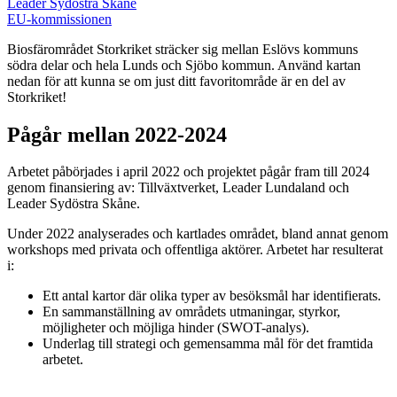
Leader Sydöstra Skåne
EU-kommissionen
Biosfärområdet Storkriket sträcker sig mellan Eslövs kommuns
södra delar och hela Lunds och Sjöbo kommun. Använd kartan
nedan för att kunna se om just ditt favoritområde är en del av
Storkriket!
Pågår mellan 2022-2024
Arbetet påbörjades i april 2022 och projektet pågår fram till 2024
genom finansiering av: Tillväxtverket, Leader Lundaland och
Leader Sydöstra Skåne.
Under 2022 analyserades och kartlades området, bland annat genom
workshops med privata och offentliga aktörer. Arbetet har resulterat
i:
Ett antal kartor där olika typer av besöksmål har identifierats.
En sammanställning av områdets utmaningar, styrkor,
möjligheter och möjliga hinder (SWOT-analys).
Underlag till strategi och gemensamma mål för det framtida
arbetet.