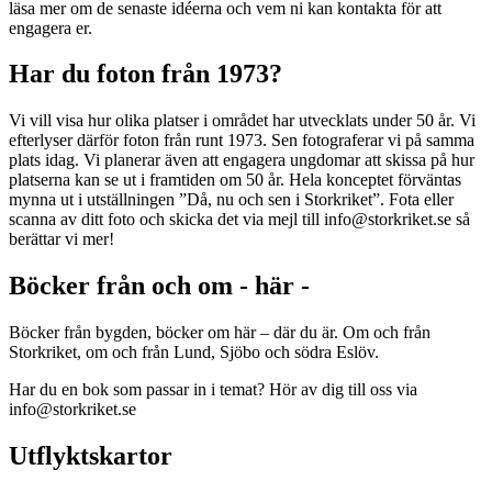
läsa mer om de senaste idéerna och vem ni kan kontakta för att
engagera er.
Har du foton från 1973?
Vi vill visa hur olika platser i området har utvecklats under 50 år. Vi
efterlyser därför foton från runt 1973. Sen fotograferar vi på samma
plats idag. Vi planerar även att engagera ungdomar att skissa på hur
platserna kan se ut i framtiden om 50 år. Hela konceptet förväntas
mynna ut i utställningen ”Då, nu och sen i Storkriket”. Fota eller
scanna av ditt foto och skicka det via mejl till info@storkriket.se så
berättar vi mer!
Böcker från och om - här -
Böcker från bygden, böcker om här – där du är. Om och från
Storkriket, om och från Lund, Sjöbo och södra Eslöv.
Har du en bok som passar in i temat? Hör av dig till oss via
info@storkriket.se
Utflyktskartor