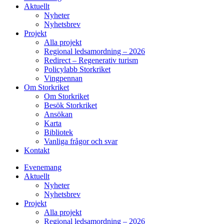
Aktuellt
Nyheter
Nyhetsbrev
Projekt
Alla projekt
Regional ledsamordning – 2026
Redirect – Regenerativ turism
Policylabb Storkriket
Vingpennan
Om Storkriket
Om Storkriket
Besök Storkriket
Ansökan
Karta
Bibliotek
Vanliga frågor och svar
Kontakt
Evenemang
Aktuellt
Nyheter
Nyhetsbrev
Projekt
Alla projekt
Regional ledsamordning – 2026