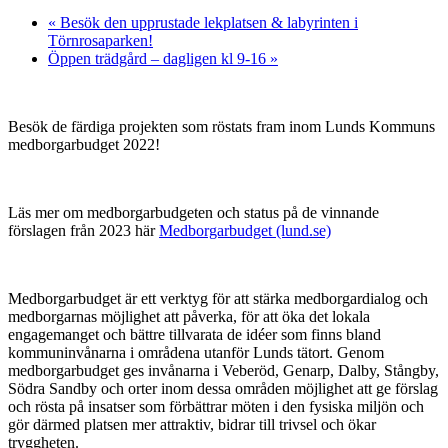
«
Besök den upprustade lekplatsen & labyrinten i
Törnrosaparken!
Öppen trädgård – dagligen kl 9-16
»
Besök de färdiga projekten som röstats fram inom Lunds Kommuns
medborgarbudget 2022!
Läs mer om medborgarbudgeten och status på de vinnande
förslagen från 2023 här
Medborgarbudget (lund.se)
Medborgarbudget är ett verktyg för att stärka medborgardialog och
medborgarnas möjlighet att påverka, för att öka det lokala
engagemanget och bättre tillvarata de idéer som finns bland
kommuninvånarna i områdena utanför Lunds tätort. Genom
medborgarbudget ges invånarna i Veberöd, Genarp, Dalby, Stångby,
Södra Sandby och orter inom dessa områden möjlighet att ge förslag
och rösta på insatser som förbättrar möten i den fysiska miljön och
gör därmed platsen mer attraktiv, bidrar till trivsel och ökar
tryggheten.