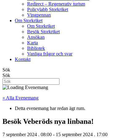
Redirect – Regenerativ turism
Policylabb Storkriket
Vingpennan
Om Storkriket
Om Storkriket
Besök Storkriket
Ansökan
Karta
Bibliotek
Vanliga frågor och svar
Kontakt
Sök
Sök
« Alla Evenemang
Detta evenemang har redan ägt rum.
Besök Veberöds nya linbana!
7 september 2024 . 08:00
-
15 september 2024 . 17:00