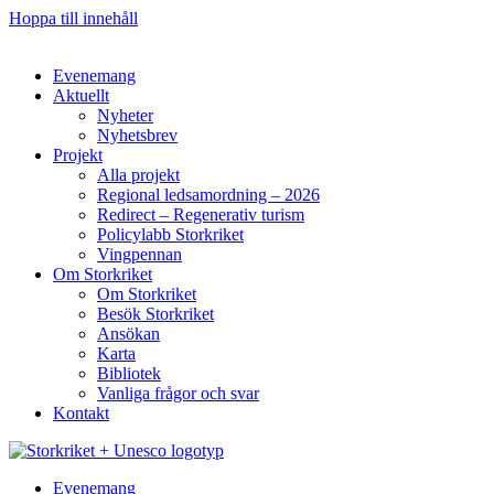
Hoppa till innehåll
Evenemang
Aktuellt
Nyheter
Nyhetsbrev
Projekt
Alla projekt
Regional ledsamordning – 2026
Redirect – Regenerativ turism
Policylabb Storkriket
Vingpennan
Om Storkriket
Om Storkriket
Besök Storkriket
Ansökan
Karta
Bibliotek
Vanliga frågor och svar
Kontakt
Evenemang