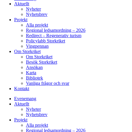
Aktuellt
Nyheter
Nyhetsbrev
Projekt
Alla projekt
Regional ledsamordning – 2026
Redirect – Regenerativ turism
Policylabb Storkriket
Vingpennan
Om Storkriket
Om Storkriket
Besök Storkriket
Ansökan
Karta
Bibliotek
Vanliga frågor och svar
Kontakt
Evenemang
Aktuellt
Nyheter
Nyhetsbrev
Projekt
Alla projekt
Regional ledsamordning – 2026