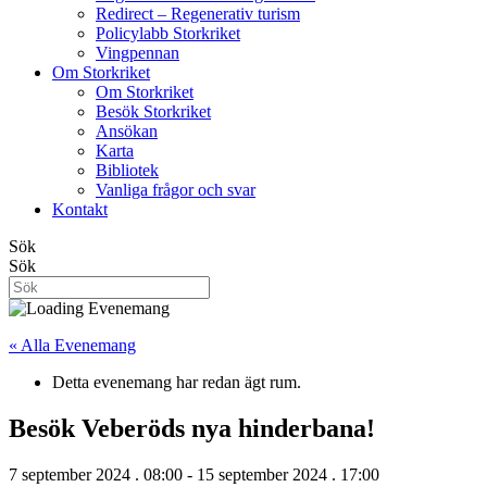
Redirect – Regenerativ turism
Policylabb Storkriket
Vingpennan
Om Storkriket
Om Storkriket
Besök Storkriket
Ansökan
Karta
Bibliotek
Vanliga frågor och svar
Kontakt
Sök
Sök
« Alla Evenemang
Detta evenemang har redan ägt rum.
Besök Veberöds nya hinderbana!
7 september 2024 . 08:00
-
15 september 2024 . 17:00