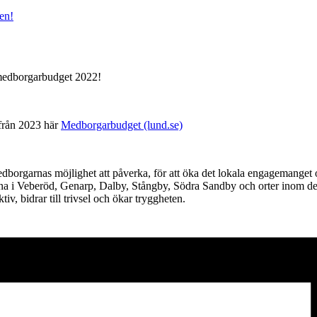
en!
medborgarbudget 2022!
från 2023 här
Medborgarbudget (lund.se)
dborgarnas möjlighet att påverka, för att öka det lokala engagemanget 
 i Veberöd, Genarp, Dalby, Stångby, Södra Sandby och orter inom dessa
iv, bidrar till trivsel och ökar tryggheten.