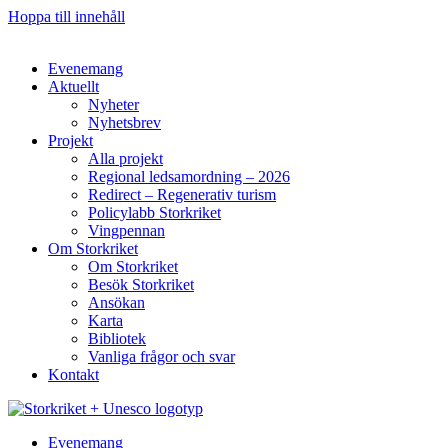
Hoppa till innehåll
Evenemang
Aktuellt
Nyheter
Nyhetsbrev
Projekt
Alla projekt
Regional ledsamordning – 2026
Redirect – Regenerativ turism
Policylabb Storkriket
Vingpennan
Om Storkriket
Om Storkriket
Besök Storkriket
Ansökan
Karta
Bibliotek
Vanliga frågor och svar
Kontakt
Evenemang