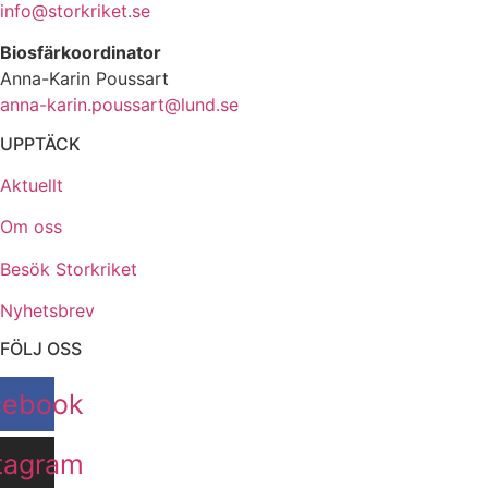
info@storkriket.se
Biosfärkoordinator
Anna-Karin Poussart
anna-karin.poussart@lund.se
UPPTÄCK
Aktuellt
Om oss
Besök Storkriket
Nyhetsbrev
FÖLJ OSS
cebook
tagram