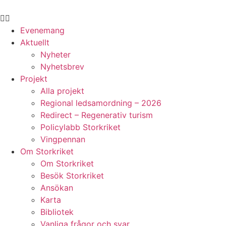
Hoppa
till
innehåll
Evenemang
Aktuellt
Nyheter
Nyhetsbrev
Projekt
Alla projekt
Regional ledsamordning – 2026
Redirect – Regenerativ turism
Policylabb Storkriket
Vingpennan
Om Storkriket
Om Storkriket
Besök Storkriket
Ansökan
Karta
Bibliotek
Vanliga frågor och svar