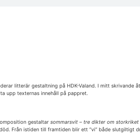
uderar litterär gestaltning på HDK-Valand. I mitt skrivand
yta upp texternas innehåll på pappret.
komposition gestaltar
sommarsvit – tre dikter om storkriket
öd. Från istiden till framtiden blir ett ”vi” både slutgiltigt