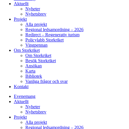
Aktuellt
Nyheter
Nyhetsbrev
Projekt
Alla projekt
Regional ledsamordning – 2026
Redirect – Regenerativ turism
Policylabb Storkriket
Vingpennan
Om Storkriket
Om Storkriket
Besök Storkriket
Ansökan
Karta
Bibliotek
Vanliga frågor och svar
Kontakt
Evenemang
Aktuellt
Nyheter
Nyhetsbrev
Projekt
Alla projekt
Regional ledsamordning – 2026