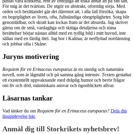
påstås vara konkreta, rent av omöjliga att tolka annat än på rätt sätt.
För mig är det tvärtom. De utgör en abstrakt, oformlig sörja. Med
orden och berättandet går det däremot att, i alla fall försöka, skapa
en begriplighet av livets, ofta, fullständiga obegripligheter. Sorg blir
genomlidbar, och skratt kan lockas fram ur det absurda. Jag skriver
gärna om de små, vardagliga och skitiga detaljerna och mina
berättelser börjar nästan alltid med en tydlig bild i mitt huvud, inte
sällan med en färdig titel. Jag bor i Kalmar, är nerflyttad norrlänning
och jobbar ofta i Skåne.
Juryns motivering
Requiem för en Erinaceus europaeus
är en sinnlig och naturnära
novell, som är lågmäld och på samma gång intensiv. Texten gestaltar
ett existentiellt uppvaknande med dråplig humor och berör frågor
om liv och död, människans ansvar och ögonblickets allvar.
Läsarnas tankar
Vad tänker du om
Requiem för en Erinaceus europaeus?
Dela din
läsupplevelse här.
Anmäl dig till Storkrikets nyhetsbrev!