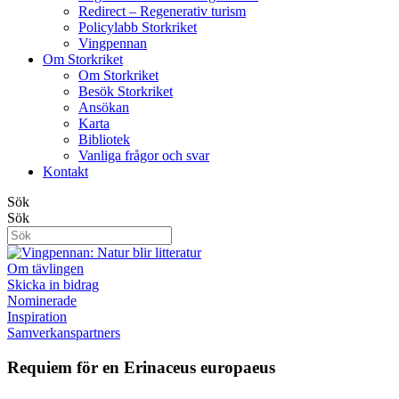
Redirect – Regenerativ turism
Policylabb Storkriket
Vingpennan
Om Storkriket
Om Storkriket
Besök Storkriket
Ansökan
Karta
Bibliotek
Vanliga frågor och svar
Kontakt
Sök
Sök
Om tävlingen
Skicka in bidrag
Nominerade
Inspiration
Samverkanspartners
Requiem för en Erinaceus europaeus