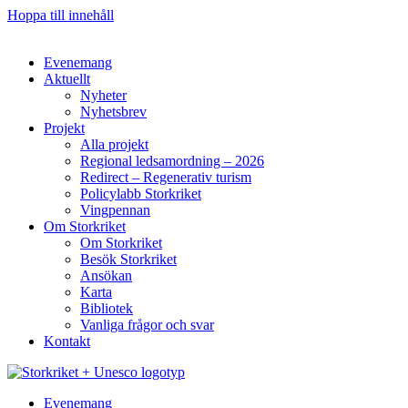
Hoppa till innehåll
Evenemang
Aktuellt
Nyheter
Nyhetsbrev
Projekt
Alla projekt
Regional ledsamordning – 2026
Redirect – Regenerativ turism
Policylabb Storkriket
Vingpennan
Om Storkriket
Om Storkriket
Besök Storkriket
Ansökan
Karta
Bibliotek
Vanliga frågor och svar
Kontakt
Evenemang