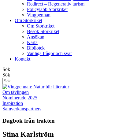
Redirect – Regenerativ turism
Policylabb Storkriket
Vingpennan
Om Storkriket
Om Storkriket
Besök Storkriket
Ansökan
Karta
Bibliotek
Vanliga frågor och svar
Kontakt
Sök
Sök
Om tävlingen
Nominerade 2025
Inspiration
Samverkanspartners
Dagbok från trakten
Stina Karlström