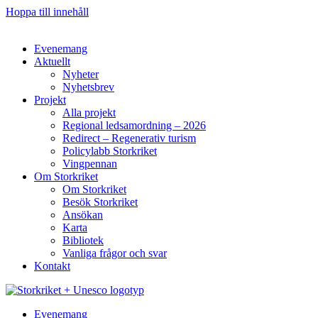
Hoppa till innehåll
Evenemang
Aktuellt
Nyheter
Nyhetsbrev
Projekt
Alla projekt
Regional ledsamordning – 2026
Redirect – Regenerativ turism
Policylabb Storkriket
Vingpennan
Om Storkriket
Om Storkriket
Besök Storkriket
Ansökan
Karta
Bibliotek
Vanliga frågor och svar
Kontakt
Evenemang