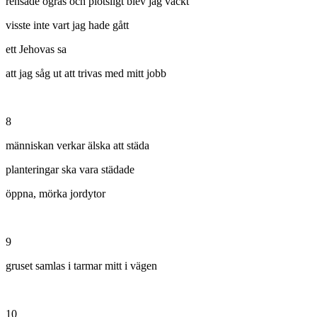
rensade ogräs och plötsligt blev jag väckt
visste inte vart jag hade gått
ett Jehovas sa
att jag såg ut att trivas med mitt jobb
8
människan verkar älska att städa
planteringar ska vara städade
öppna, mörka jordytor
9
gruset samlas i tarmar mitt i vägen
10