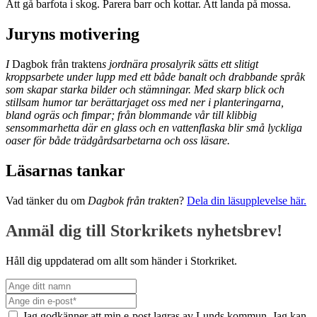
Att gå barfota i skog. Parera barr och kottar. Att landa på mossa.
Juryns motivering
I
Dagbok från trakten
s jordnära prosalyrik sätts ett slitigt
kroppsarbete under lupp med ett både banalt och
drabbande språk
som skapar starka bilder och stämningar. Med skarp blick och
stillsam humor tar berättarjaget oss med ner i planteringarna,
bland ogräs och
fimpar; från blommande vår till klibbig
sensommarhetta där en glass och en vattenflaska blir små lyckliga
oaser för både trädgårdsarbetarna och oss läsare.
Läsarnas tankar
Vad tänker du om
Dagbok från trakten
?
Dela din läsupplevelse här.
Anmäl dig till Storkrikets nyhetsbrev!
Håll dig uppdaterad om allt som händer i Storkriket.
Jag godkänner att min e-post lagras av Lunds kommun. Jag kan