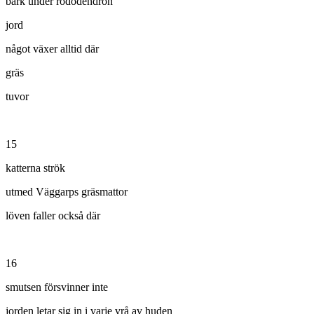
bark under rododendron
jord
något växer alltid där
gräs
tuvor
15
katterna strök
utmed Väggarps gräsmattor
löven faller också där
16
smutsen försvinner inte
jorden letar sig in i varje vrå av huden