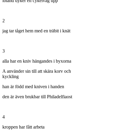
ibland dyker en cykelväg upp
2
jag tar tåget hem med en träbit i knät
3
alla har en kniv hängandes i byxorna
A använder sin till att skära korv och
kyckling
han är född med kniven i handen
den är även brukbar till Philadelfiaost
4
kroppen har fått arbeta