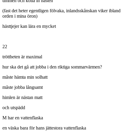
timmen och kolla in hästen
(fast det heter egentligen fölvaka, inlandsskånskan viker ibland
orden i mina öron)
hästtjejer kan lära en mycket
22
tröttheten är maximal
hur ska det gå att jobba i den riktiga sommarvärmen?
måste hämta min solhatt
måste jobba långsamt
himlen är nästan matt
och utspädd
M har en vattenflaska
en väska bara för hans jättestora vattenflaska