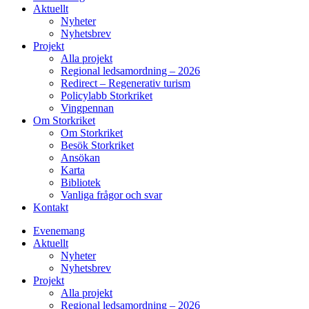
Aktuellt
Nyheter
Nyhetsbrev
Projekt
Alla projekt
Regional ledsamordning – 2026
Redirect – Regenerativ turism
Policylabb Storkriket
Vingpennan
Om Storkriket
Om Storkriket
Besök Storkriket
Ansökan
Karta
Bibliotek
Vanliga frågor och svar
Kontakt
Evenemang
Aktuellt
Nyheter
Nyhetsbrev
Projekt
Alla projekt
Regional ledsamordning – 2026