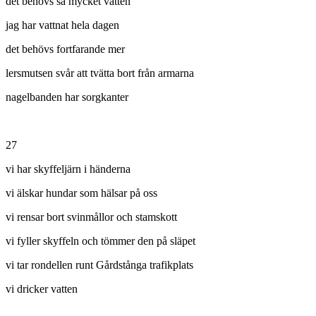
det behövs så mycket vatten
jag har vattnat hela dagen
det behövs fortfarande mer
lersmutsen svår att tvätta bort från armarna
nagelbanden har sorgkanter
27
vi har skyffeljärn i händerna
vi älskar hundar som hälsar på oss
vi rensar bort svinmållor och stamskott
vi fyller skyffeln och tömmer den på släpet
vi tar rondellen runt Gårdstånga trafikplats
vi dricker vatten