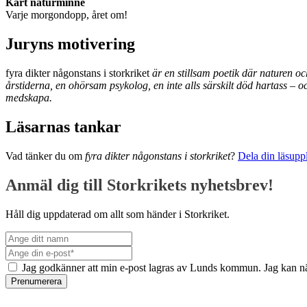
Kärt naturminne
Varje morgondopp, året om!
Juryns motivering
fyra dikter någonstans i storkriket
är en stillsam poetik där naturen o
årstiderna, en ohörsam psykolog, en inte alls särskilt död hartass – oc
medskapa.
Läsarnas tankar
Vad tänker du om
fyra dikter någonstans i storkriket
?
Dela din läsuppl
Anmäl dig till Storkrikets nyhetsbrev!
Håll dig uppdaterad om allt som händer i Storkriket.
Jag godkänner att min e-post lagras av Lunds kommun. Jag kan nä
Prenumerera