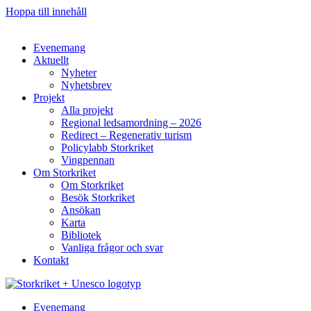
Hoppa till innehåll
Evenemang
Aktuellt
Nyheter
Nyhetsbrev
Projekt
Alla projekt
Regional ledsamordning – 2026
Redirect – Regenerativ turism
Policylabb Storkriket
Vingpennan
Om Storkriket
Om Storkriket
Besök Storkriket
Ansökan
Karta
Bibliotek
Vanliga frågor och svar
Kontakt
Evenemang