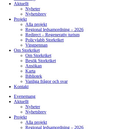
Aktuellt
Nyheter
Nyhetsbrev
Projekt
Alla projekt
Regional ledsamordning – 2026
Redirect – Regenerativ turism
Policylabb Storkriket
Vingpennan
Om Storkriket
Om Storkriket
Besök Storkriket
Ansökan
Karta
Bibliotek
Vanliga frågor och svar
Kontakt
Evenemang
Aktuellt
Nyheter
Nyhetsbrev
Projekt
Alla projekt
Regional ledsamordning – 2026