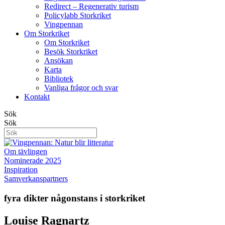
Redirect – Regenerativ turism
Policylabb Storkriket
Vingpennan
Om Storkriket
Om Storkriket
Besök Storkriket
Ansökan
Karta
Bibliotek
Vanliga frågor och svar
Kontakt
Sök
Sök
Om tävlingen
Nominerade 2025
Inspiration
Samverkanspartners
fyra dikter någonstans i storkriket
Louise Ragnartz