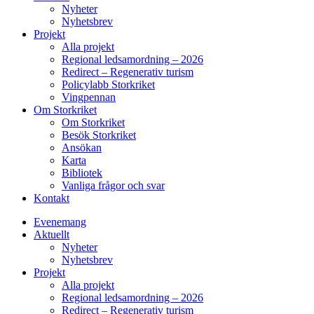
Nyheter
Nyhetsbrev
Projekt
Alla projekt
Regional ledsamordning – 2026
Redirect – Regenerativ turism
Policylabb Storkriket
Vingpennan
Om Storkriket
Om Storkriket
Besök Storkriket
Ansökan
Karta
Bibliotek
Vanliga frågor och svar
Kontakt
Evenemang
Aktuellt
Nyheter
Nyhetsbrev
Projekt
Alla projekt
Regional ledsamordning – 2026
Redirect – Regenerativ turism