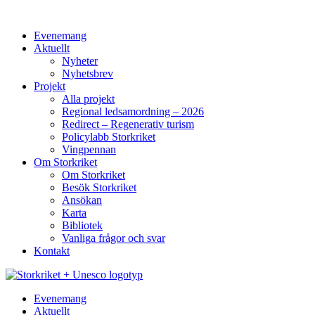
Evenemang
Aktuellt
Nyheter
Nyhetsbrev
Projekt
Alla projekt
Regional ledsamordning – 2026
Redirect – Regenerativ turism
Policylabb Storkriket
Vingpennan
Om Storkriket
Om Storkriket
Besök Storkriket
Ansökan
Karta
Bibliotek
Vanliga frågor och svar
Kontakt
Evenemang
Aktuellt