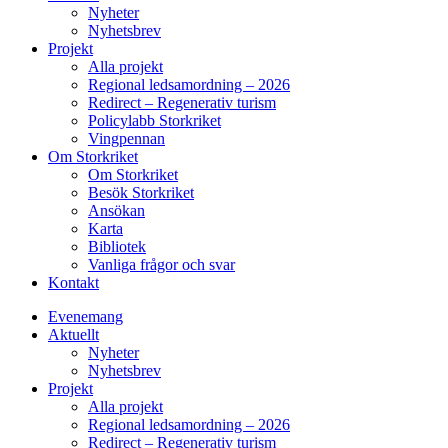
Nyheter
Nyhetsbrev
Projekt
Alla projekt
Regional ledsamordning – 2026
Redirect – Regenerativ turism
Policylabb Storkriket
Vingpennan
Om Storkriket
Om Storkriket
Besök Storkriket
Ansökan
Karta
Bibliotek
Vanliga frågor och svar
Kontakt
Evenemang
Aktuellt
Nyheter
Nyhetsbrev
Projekt
Alla projekt
Regional ledsamordning – 2026
Redirect – Regenerativ turism