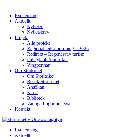
Evenemang
Aktuellt
Nyheter
Nyhetsbrev
Projekt
Alla projekt
Regional ledsamordning – 2026
Redirect – Regenerativ turism
Policylabb Storkriket
Vingpennan
Om Storkriket
Om Storkriket
Besök Storkriket
Ansökan
Karta
Bibliotek
Vanliga frågor och svar
Kontakt
Evenemang
Aktuellt