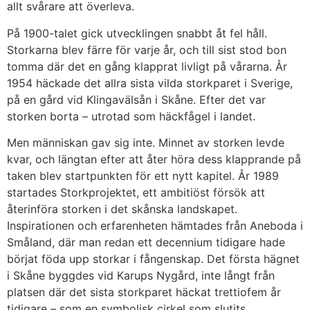
allt svårare att överleva.
På 1900-talet gick utvecklingen snabbt åt fel håll.
Storkarna blev färre för varje år, och till sist stod bon
tomma där det en gång klapprat livligt på vårarna. År
1954 häckade det allra sista vilda storkparet i Sverige,
på en gård vid Klingavälsån i Skåne. Efter det var
storken borta – utrotad som häckfågel i landet.
Men människan gav sig inte. Minnet av storken levde
kvar, och längtan efter att åter höra dess klapprande på
taken blev startpunkten för ett nytt kapitel. År 1989
startades Storkprojektet, ett ambitiöst försök att
återinföra storken i det skånska landskapet.
Inspirationen och erfarenheten hämtades från Aneboda i
Småland, där man redan ett decennium tidigare hade
börjat föda upp storkar i fångenskap. Det första hägnet
i Skåne byggdes vid Karups Nygård, inte långt från
platsen där det sista storkparet häckat trettiofem år
tidigare – som en symbolisk cirkel som slutits.