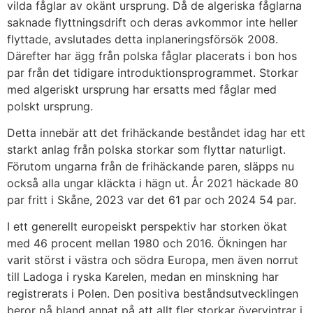
vilda fåglar av okänt ursprung. Då de algeriska fåglarna
saknade flyttningsdrift och deras avkommor inte heller
flyttade, avslutades detta inplaneringsförsök 2008.
Därefter har ägg från polska fåglar placerats i bon hos
par från det tidigare introduktionsprogrammet. Storkar
med algeriskt ursprung har ersatts med fåglar med
polskt ursprung.
Detta innebär att det frihäckande beståndet idag har ett
starkt anlag från polska storkar som flyttar naturligt.
Förutom ungarna från de frihäckande paren, släpps nu
också alla ungar kläckta i hägn ut. År 2021 häckade 80
par fritt i Skåne, 2023 var det 61 par och 2024 54 par.
I ett generellt europeiskt perspektiv har storken ökat
med 46 procent mellan 1980 och 2016. Ökningen har
varit störst i västra och södra Europa, men även norrut
till Ladoga i ryska Karelen, medan en minskning har
registrerats i Polen. Den positiva beståndsutvecklingen
beror på bland annat på att allt fler storkar övervintrar i