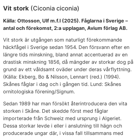
Vit stork
(Ciconia ciconia)
Källa: Ottosson, Ulf m.f.l (2025). Fåglarna i Sverige –
antal och förekomst, 2:a upplagan, Avium förlag AB.
Vit stork är utgången som naturligt förekommande
häckfågel i Sverige sedan 1954. Den försvann efter en
längre tids minskning, bland annat accentuerad av en
drastisk minskning 1856, då mängder av storkar dog på
grund av ett våldsamt oväder under deras vårflyttning.
(Källa: Ekberg, Bo & Nilsson, Lennart (red.) (1994).
Skånes fåglar i dag och i gången tid. Lund: Skånes
ornitologiska förening/Signum.
Sedan 1989 har man försökt återintroducera den vita
storken i Skåne. Det skedde först med fåglar
importerade från Schweiz med ursprung i Algeriet.
Dessa storkar levde i eller i anslutning till hägn och
producerade ungar där, i vissa fall tillsammans med