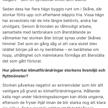
Sedan dess har flera hägn byggts runt om i Skåne, där
storkar fötts upp och efterhand släppts fria. Vissa hägn
har avvecklats när de inte längre behövts, andra har
utvidgats. Genom årtionden av tålmodigt arbete,
samarbete med lantbrukare och återställande av
våtmarker har storken åter börjat synas under Skånes
himmel. Det som en gång såg ut att vara slutet blev
istället början på en ny berättelse – en berättelse om
hopp, uthållighet och människans förmåga att återställa
det som gått förlorat.
Hur påverkar klimatförändringar storkens livsmiljö och
flyttmönster?
Storken påverkas negativt av extremväder som blir allt
vanligare på grund av klimatförändringarna. Ihållande
kalla regn under häckningssäsongen kan döda ungarna,
eftersom de fryser ihjäl innan de blir starka nog att klara