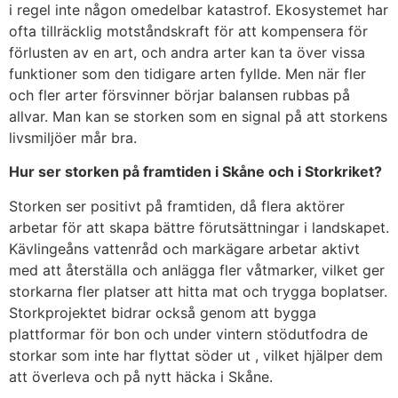
i regel inte någon omedelbar katastrof. Ekosystemet har
ofta tillräcklig motståndskraft för att kompensera för
förlusten av en art, och andra arter kan ta över vissa
funktioner som den tidigare arten fyllde. Men när fler
och fler arter försvinner börjar balansen rubbas på
allvar. Man kan se storken som en signal på att storkens
livsmiljöer mår bra.
Hur ser storken på framtiden i Skåne och i Storkriket?
Storken ser positivt på framtiden, då flera aktörer
arbetar för att skapa bättre förutsättningar i landskapet.
Kävlingeåns vattenråd och markägare arbetar aktivt
med att återställa och anlägga fler våtmarker, vilket ger
storkarna fler platser att hitta mat och trygga boplatser.
Storkprojektet bidrar också genom att bygga
plattformar för bon och under vintern stödutfodra de
storkar som inte har flyttat söder ut , vilket hjälper dem
att överleva och på nytt häcka i Skåne.