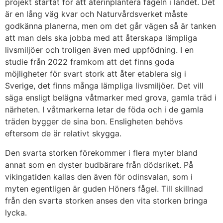
projekt startat för att återinplantera fågeln i landet. Det
är en lång väg kvar och Naturvårdsverket måste
godkänna planerna, men om det går vägen så är tanken
att man dels ska jobba med att återskapa lämpliga
livsmiljöer och troligen även med uppfödning. I en
studie från 2022 framkom att det finns goda
möjligheter för svart stork att åter etablera sig i
Sverige, det finns många lämpliga livsmiljöer. Det vill
säga ensligt belägna våtmarker med grova, gamla träd i
närheten. I våtmarkerna letar de föda och i de gamla
träden bygger de sina bon. Ensligheten behövs
eftersom de är relativt skygga.
Den svarta storken förekommer i flera myter bland
annat som en dyster budbärare från dödsriket. På
vikingatiden kallas den även för odinsvalan, som i
myten egentligen är guden Höners fågel. Till skillnad
från den svarta storken anses den vita storken bringa
lycka.