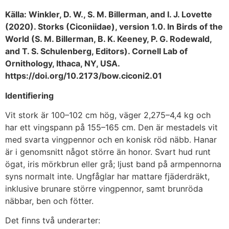
Källa: Winkler, D. W., S. M. Billerman, and I. J. Lovette
(2020). Storks (Ciconiidae), version 1.0. In Birds of the
World (S. M. Billerman, B. K. Keeney, P. G. Rodewald,
and T. S. Schulenberg, Editors). Cornell Lab of
Ornithology, Ithaca, NY, USA.
https://doi.org/10.2173/bow.ciconi2.01
Identifiering
Vit stork är 100–102 cm hög, väger 2,275–4,4 kg och
har ett vingspann på 155–165 cm. Den är mestadels vit
med svarta vingpennor och en konisk röd näbb. Hanar
är i genomsnitt något större än honor. Svart hud runt
ögat, iris mörkbrun eller grå; ljust band på armpennorna
syns normalt inte. Ungfåglar har mattare fjäderdräkt,
inklusive brunare större vingpennor, samt brunröda
näbbar, ben och fötter.
Det finns två underarter: