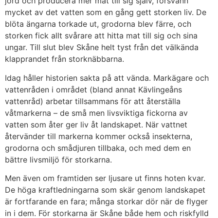
jord och producera mer mat till sig själv, försvann
mycket av det vatten som en gång gett storken liv. De
blöta ängarna torkade ut, grodorna blev färre, och
storken fick allt svårare att hitta mat till sig och sina
ungar. Till slut blev Skåne helt tyst från det välkända
klapprandet från storknäbbarna.
Idag håller historien sakta på att vända. Markägare och
vattenråden i området (bland annat Kävlingeåns
vattenråd) arbetar tillsammans för att återställa
våtmarkerna – de små men livsviktiga fickorna av
vatten som åter ger liv åt landskapet. När vattnet
återvänder till markerna kommer också insekterna,
grodorna och smådjuren tillbaka, och med dem en
bättre livsmiljö för storkarna.
Men även om framtiden ser ljusare ut finns hoten kvar.
De höga kraftledningarna som skär genom landskapet
är fortfarande en fara; många storkar dör när de flyger
in i dem. För storkarna är Skåne både hem och riskfylld