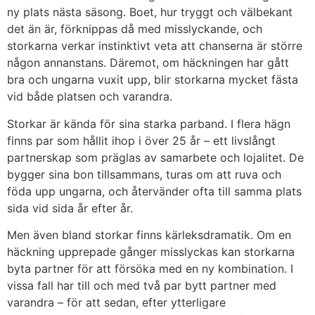
ny plats nästa säsong. Boet, hur tryggt och välbekant
det än är, förknippas då med misslyckande, och
storkarna verkar instinktivt veta att chanserna är större
någon annanstans. Däremot, om häckningen har gått
bra och ungarna vuxit upp, blir storkarna mycket fästa
vid både platsen och varandra.
Storkar är kända för sina starka parband. I flera hägn
finns par som hållit ihop i över 25 år – ett livslångt
partnerskap som präglas av samarbete och lojalitet. De
bygger sina bon tillsammans, turas om att ruva och
föda upp ungarna, och återvänder ofta till samma plats
sida vid sida år efter år.
Men även bland storkar finns kärleksdramatik. Om en
häckning upprepade gånger misslyckas kan storkarna
byta partner för att försöka med en ny kombination. I
vissa fall har till och med två par bytt partner med
varandra – för att sedan, efter ytterligare