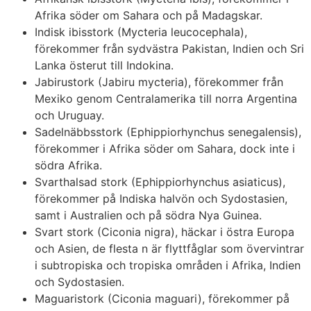
Afrika söder om Sahara och på Madagskar.
Indisk ibisstork (Mycteria leucocephala),
förekommer från sydvästra Pakistan, Indien och Sri
Lanka österut till Indokina.
Jabirustork (Jabiru mycteria), förekommer från
Mexiko genom Centralamerika till norra Argentina
och Uruguay.
Sadelnäbbsstork (Ephippiorhynchus senegalensis),
förekommer i Afrika söder om Sahara, dock inte i
södra Afrika.
Svarthalsad stork (Ephippiorhynchus asiaticus),
förekommer på Indiska halvön och Sydostasien,
samt i Australien och på södra Nya Guinea.
Svart stork (Ciconia nigra), häckar i östra Europa
och Asien, de flesta n är flyttfåglar som övervintrar
i subtropiska och tropiska områden i Afrika, Indien
och Sydostasien.
Maguaristork (Ciconia maguari), förekommer på