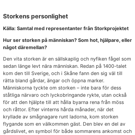
Storkens personlighet
Källa: Samtal med representanter från Storkprojektet
Hur ser storken på människan? Som hot, hjälpare, eller
något däremellan?
Den vita storken är en sällskaplig och nyfiken fågel som
sedan länge levt nära människan. Redan på 1400-talet
kom den till Sverige, och i Skåne fann den sig väl till
rätta bland gårdar, ängar och öppna marker.
Människorna tyckte om storken – inte bara för dess
ståtliga närvaro och lyckobringande rykte, utan också
för att den hjälpte till att hålla byarna rena från möss
och råttor. Efter vinterns hårda månader, när det
kryllade av smågnagare runt ladorna, kom storken
flygande som en välkommen gäst. Den blev en del av
gårdslivet, en symbol för både sommarens ankomst och