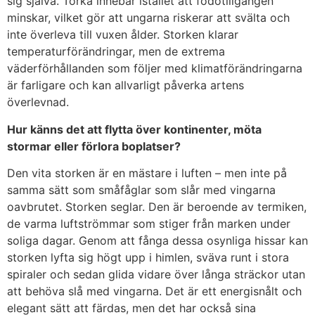
sig själva. Torka innebär istället att födotillgången
minskar, vilket gör att ungarna riskerar att svälta och
inte överleva till vuxen ålder. Storken klarar
temperaturförändringar, men de extrema
väderförhållanden som följer med klimatförändringarna
är farligare och kan allvarligt påverka artens
överlevnad.
Hur känns det att flytta över kontinenter, möta
stormar eller förlora boplatser?
Den vita storken är en mästare i luften – men inte på
samma sätt som småfåglar som slår med vingarna
oavbrutet. Storken seglar. Den är beroende av termiken,
de varma luftströmmar som stiger från marken under
soliga dagar. Genom att fånga dessa osynliga hissar kan
storken lyfta sig högt upp i himlen, sväva runt i stora
spiraler och sedan glida vidare över långa sträckor utan
att behöva slå med vingarna. Det är ett energisnålt och
elegant sätt att färdas, men det har också sina