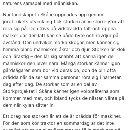
naturens samspel med människan.
När landskapet i Skåne öppnades upp genom
jordbrukets utveckling fick storken ännu större ytor att
röra sig på. Den trivs på vidsträckta fält och öppna
marker där den lätt kan se både byte och rovdjur på
avstånd. Den undviker mörka skogar, men känner sig
hemma bland människor, åkrar och djur. Storken är klok
och läraktig – den lär sig snabbt att känna igen de
människor den lever nära. Många storkar känner igen
gårdsägaren som bor vid deras bo, och de blir ofta
orädda när de ser samma personer röra sig i närheten
dag efter dag. De storkar som är en del av
Storkprojektet i Skåne känner igen volontärerna som
kommer med mat, och ibland tycks de nästan vänta på
dem när kylan sätter in.
Ett drag hos storken är att de är orädda för maskiner.
För den som kör traktor en sommardag är det inte
ovanligt att se en eller flera storkar följa maskinen på