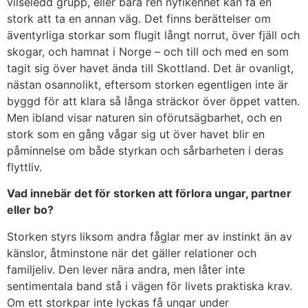
vilseledd grupp, eller bara ren nyfikenhet kan få en
stork att ta en annan väg. Det finns berättelser om
äventyrliga storkar som flugit långt norrut, över fjäll och
skogar, och hamnat i Norge – och till och med en som
tagit sig över havet ända till Skottland. Det är ovanligt,
nästan osannolikt, eftersom storken egentligen inte är
byggd för att klara så långa sträckor över öppet vatten.
Men ibland visar naturen sin oförutsägbarhet, och en
stork som en gång vågar sig ut över havet blir en
påminnelse om både styrkan och sårbarheten i deras
flyttliv.
Vad innebär det för storken att förlora ungar, partner
eller bo?
Storken styrs liksom andra fåglar mer av instinkt än av
känslor, åtminstone när det gäller relationer och
familjeliv. Den lever nära andra, men låter inte
sentimentala band stå i vägen för livets praktiska krav.
Om ett storkpar inte lyckas få ungar under