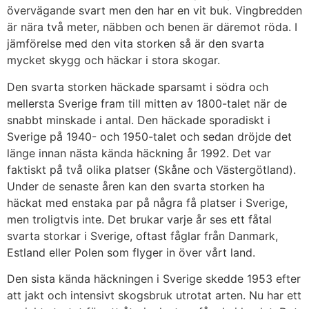
övervägande svart men den har en vit buk. Vingbredden
är nära två meter, näbben och benen är däremot röda. I
jämförelse med den vita storken så är den svarta
mycket skygg och häckar i stora skogar.
Den svarta storken häckade sparsamt i södra och
mellersta Sverige fram till mitten av 1800-talet när de
snabbt minskade i antal. Den häckade sporadiskt i
Sverige på 1940- och 1950-talet och sedan dröjde det
länge innan nästa kända häckning år 1992. Det var
faktiskt på två olika platser (Skåne och Västergötland).
Under de senaste åren kan den svarta storken ha
häckat med enstaka par på några få platser i Sverige,
men troligtvis inte. Det brukar varje år ses ett fåtal
svarta storkar i Sverige, oftast fåglar från Danmark,
Estland eller Polen som flyger in över vårt land.
Den sista kända häckningen i Sverige skedde 1953 efter
att jakt och intensivt skogsbruk utrotat arten. Nu har ett