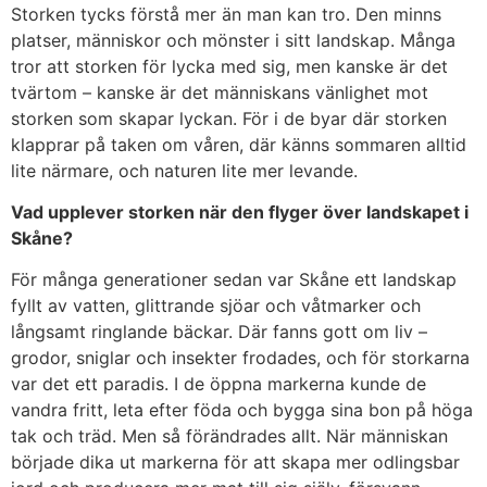
Storken tycks förstå mer än man kan tro. Den minns
platser, människor och mönster i sitt landskap. Många
tror att storken för lycka med sig, men kanske är det
tvärtom – kanske är det människans vänlighet mot
storken som skapar lyckan. För i de byar där storken
klapprar på taken om våren, där känns sommaren alltid
lite närmare, och naturen lite mer levande.
Vad upplever storken när den flyger över landskapet i
Skåne?
För många generationer sedan var Skåne ett landskap
fyllt av vatten, glittrande sjöar och våtmarker och
långsamt ringlande bäckar. Där fanns gott om liv –
grodor, sniglar och insekter frodades, och för storkarna
var det ett paradis. I de öppna markerna kunde de
vandra fritt, leta efter föda och bygga sina bon på höga
tak och träd. Men så förändrades allt. När människan
började dika ut markerna för att skapa mer odlingsbar