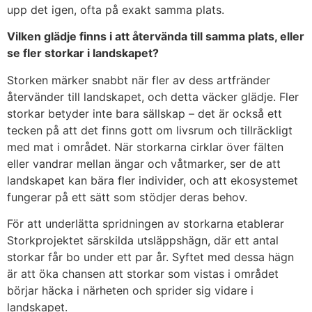
upp det igen, ofta på exakt samma plats.
Vilken glädje finns i att återvända till samma plats, eller
se fler storkar i landskapet?
Storken märker snabbt när fler av dess artfränder
återvänder till landskapet, och detta väcker glädje. Fler
storkar betyder inte bara sällskap – det är också ett
tecken på att det finns gott om livsrum och tillräckligt
med mat i området. När storkarna cirklar över fälten
eller vandrar mellan ängar och våtmarker, ser de att
landskapet kan bära fler individer, och att ekosystemet
fungerar på ett sätt som stödjer deras behov.
För att underlätta spridningen av storkarna etablerar
Storkprojektet särskilda utsläppshägn, där ett antal
storkar får bo under ett par år. Syftet med dessa hägn
är att öka chansen att storkar som vistas i området
börjar häcka i närheten och sprider sig vidare i
landskapet.