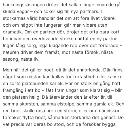
häckningssäsongen dröjer det sällan länge innan de går
skilda vägar – och söker sig till nya partners. I
storkarnas värld handlar det om att föra livet vidare,
och om något inte fungerar, går man vidare utan
dramatik. Om en partner dör, dröjer det ofta bara kort
tid innan den överlevande storken hittat en ny partner.
Ingen lång sorg, inga klagande rop över det förlorade –
naturen driver dem framåt, mot nästa försök, nästa
säsong, nästa liv.
Men när det gäller boet, då är det annorlunda. Där finns
något som nästan kan kallas för trofasthet, eller kanske
en sorts platsbunden kärlek. Har en stork en gång haft
framgång i ett bo – fått fram ungar som klarat sig – blir
den platsen helig. Då återvänder den år efter år, till
samma skorsten, samma elstolpe, samma gamla ek. Och
om boet skulle rasa ner i en storm, eller om människor
försöker flytta boet, så märker storkarna det genast. De
vet precis var deras bo stod, och de försöker bygga