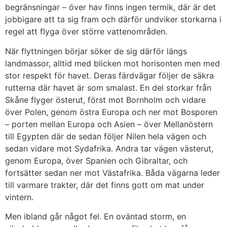
begränsningar – över hav finns ingen termik, där är det
jobbigare att ta sig fram och därför undviker storkarna i
regel att flyga över större vattenområden.
När flyttningen börjar söker de sig därför längs
landmassor, alltid med blicken mot horisonten men med
stor respekt för havet. Deras färdvägar följer de säkra
rutterna där havet är som smalast. En del storkar från
Skåne flyger österut, först mot Bornholm och vidare
över Polen, genom östra Europa och ner mot Bosporen
– porten mellan Europa och Asien – över Mellanöstern
till Egypten där de sedan följer Nilen hela vägen och
sedan vidare mot Sydafrika. Andra tar vägen västerut,
genom Europa, över Spanien och Gibraltar, och
fortsätter sedan ner mot Västafrika. Båda vägarna leder
till varmare trakter, där det finns gott om mat under
vintern.
Men ibland går något fel. En oväntad storm, en