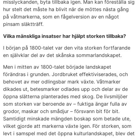
misslyckanden, byta tillbaka igen. Man kan föreställa sig
hur stelt det måste ha blivit när de möttes nästa gång
på våtmarkerna, som en fågelversion av en något
pinsam släktträff.
Vilka mänskliga insatser har hjälpt storken tillbaka?
I början på 1800-talet var den vita storken fortfarande
en självklar del av det skånska sommarlandskapet.
Men i mitten av 1800-talet började landskapet
förändras i grunden. Jordbruket effektiviserades, och
behovet av mer odlingsbar mark växte. Våtmarker
dikades ut, betesmarker odlades upp och delar av de
öppna slätterna planterades med skog. De livsmiljöer
som storken var beroende av – fuktiga ängar fulla av
grodor, maskar och smådjur – försvann bit för bit.
Samtidigt minskade mängden boskap som betade ute,
vilket gjorde att markerna växte igen. För storken, som
levt i samspel med det öppna kulturlandskapet, blev det