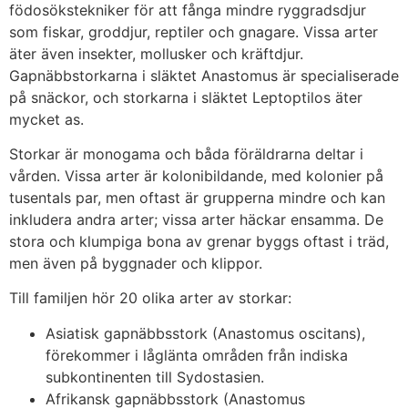
födosökstekniker för att fånga mindre ryggradsdjur
som fiskar, groddjur, reptiler och gnagare. Vissa arter
äter även insekter, mollusker och kräftdjur.
Gapnäbbstorkarna i släktet Anastomus är specialiserade
på snäckor, och storkarna i släktet Leptoptilos äter
mycket as.
Storkar är monogama och båda föräldrarna deltar i
vården. Vissa arter är kolonibildande, med kolonier på
tusentals par, men oftast är grupperna mindre och kan
inkludera andra arter; vissa arter häckar ensamma. De
stora och klumpiga bona av grenar byggs oftast i träd,
men även på byggnader och klippor.
Till familjen hör 20 olika arter av storkar:
Asiatisk gapnäbbsstork (Anastomus oscitans),
förekommer i låglänta områden från indiska
subkontinenten till Sydostasien.
Afrikansk gapnäbbsstork (Anastomus