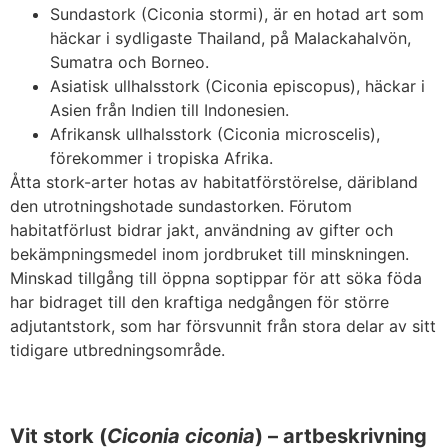
Sundastork (Ciconia stormi), är en hotad art som
häckar i sydligaste Thailand, på Malackahalvön,
Sumatra och Borneo.
Asiatisk ullhalsstork (Ciconia episcopus), häckar i
Asien från Indien till Indonesien.
Afrikansk ullhalsstork (Ciconia microscelis),
förekommer i tropiska Afrika.
Åtta stork-arter hotas av habitatförstörelse, däribland
den utrotningshotade sundastorken. Förutom
habitatförlust bidrar jakt, användning av gifter och
bekämpningsmedel inom jordbruket till minskningen.
Minskad tillgång till öppna soptippar för att söka föda
har bidraget till den kraftiga nedgången för större
adjutantstork, som har försvunnit från stora delar av sitt
tidigare utbredningsområde.
Vit stork (
Ciconia ciconia
) – artbeskrivning