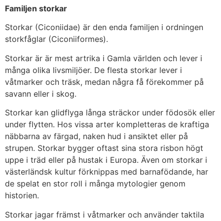
Familjen storkar
Storkar (Ciconiidae) är den enda familjen i ordningen
storkfåglar (Ciconiiformes).
Storkar är är mest artrika i Gamla världen och lever i
många olika livsmiljöer. De flesta storkar lever i
våtmarker och träsk, medan några få förekommer på
savann eller i skog.
Storkar kan glidflyga långa sträckor under födosök eller
under flytten. Hos vissa arter kompletteras de kraftiga
näbbarna av färgad, naken hud i ansiktet eller på
strupen. Storkar bygger oftast sina stora risbon högt
uppe i träd eller på hustak i Europa. Även om storkar i
västerländsk kultur förknippas med barnafödande, har
de spelat en stor roll i många mytologier genom
historien.
Storkar jagar främst i våtmarker och använder taktila