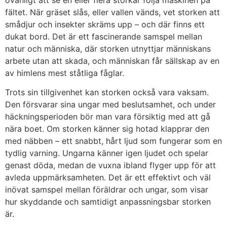
fältet. När gräset slås, eller vallen vänds, vet storken att
smådjur och insekter skräms upp – och där finns ett
dukat bord. Det är ett fascinerande samspel mellan
natur och människa, där storken utnyttjar människans
arbete utan att skada, och människan får sällskap av en
av himlens mest ståtliga fåglar.
Trots sin tillgivenhet kan storken också vara vaksam.
Den försvarar sina ungar med beslutsamhet, och under
häckningsperioden bör man vara försiktig med att gå
nära boet. Om storken känner sig hotad klapprar den
med näbben – ett snabbt, hårt ljud som fungerar som en
tydlig varning. Ungarna känner igen ljudet och spelar
genast döda, medan de vuxna ibland flyger upp för att
avleda uppmärksamheten. Det är ett effektivt och väl
inövat samspel mellan föräldrar och ungar, som visar
hur skyddande och samtidigt anpassningsbar storken
är.