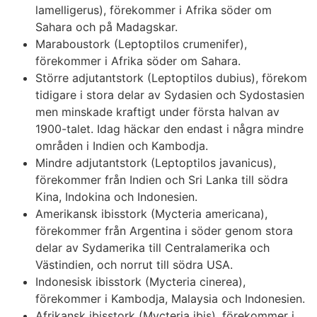
lamelligerus), förekommer i Afrika söder om
Sahara och på Madagskar.
Maraboustork (Leptoptilos crumenifer),
förekommer i Afrika söder om Sahara.
Större adjutantstork (Leptoptilos dubius), förekom
tidigare i stora delar av Sydasien och Sydostasien
men minskade kraftigt under första halvan av
1900-talet. Idag häckar den endast i några mindre
områden i Indien och Kambodja.
Mindre adjutantstork (Leptoptilos javanicus),
förekommer från Indien och Sri Lanka till södra
Kina, Indokina och Indonesien.
Amerikansk ibisstork (Mycteria americana),
förekommer från Argentina i söder genom stora
delar av Sydamerika till Centralamerika och
Västindien, och norrut till södra USA.
Indonesisk ibisstork (Mycteria cinerea),
förekommer i Kambodja, Malaysia och Indonesien.
Afrikansk ibisstork (Mycteria ibis), förekommer i