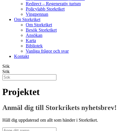
Redirect – Regenerativ turism
Policylabb Storkriket
Vingpennan
Om Storkriket
Om Storkriket
Besök Storkriket
Ansökan
Karta
Bibliotek
Vanliga frågor och svar
Kontakt
Sök
Sök
Projektet
Anmäl dig till Storkrikets nyhetsbrev!
Håll dig uppdaterad om allt som händer i Storkriket.