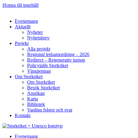
Hoppa till innehåll
Evenemang
Aktuellt
Nyheter
Nyhetsbrev
Projekt
Alla projekt
Regional ledsamordning – 2026
Redirect – Regenerativ turism
Policylabb Storkriket
Vingpennan
Om Storkriket
Om Storkriket
Besök Storkriket
Ansökan
Karta
Bibliotek
Vanliga frågor och svar
Kontakt
Evenemang