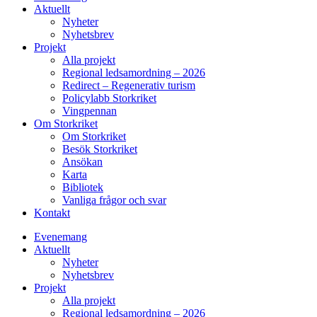
Aktuellt
Nyheter
Nyhetsbrev
Projekt
Alla projekt
Regional ledsamordning – 2026
Redirect – Regenerativ turism
Policylabb Storkriket
Vingpennan
Om Storkriket
Om Storkriket
Besök Storkriket
Ansökan
Karta
Bibliotek
Vanliga frågor och svar
Kontakt
Evenemang
Aktuellt
Nyheter
Nyhetsbrev
Projekt
Alla projekt
Regional ledsamordning – 2026