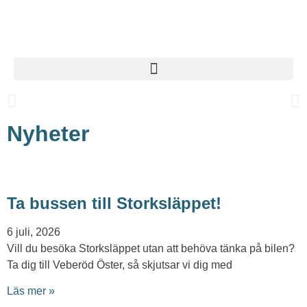
Biosfärområde Storkriket
Ett UNESCO-biosfärområde där natur, kultur och kunskap
samverkar för hållbar utveckling i Skåne.
Nyheter
Läs mer om Storkriket
Ta bussen till Storksläppet!
6 juli, 2026
Vill du besöka Storksläppet utan att behöva tänka på bilen?
Ta dig till Veberöd Öster, så skjutsar vi dig med
Läs mer »