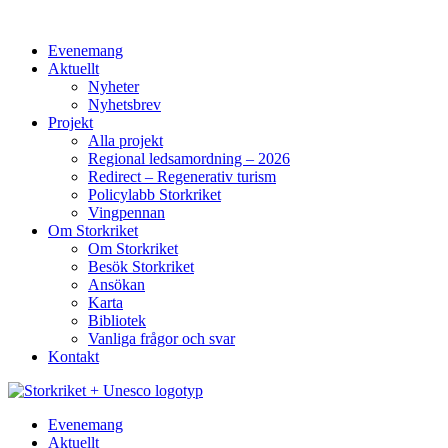
Evenemang
Aktuellt
Nyheter
Nyhetsbrev
Projekt
Alla projekt
Regional ledsamordning – 2026
Redirect – Regenerativ turism
Policylabb Storkriket
Vingpennan
Om Storkriket
Om Storkriket
Besök Storkriket
Ansökan
Karta
Bibliotek
Vanliga frågor och svar
Kontakt
Evenemang
Aktuellt