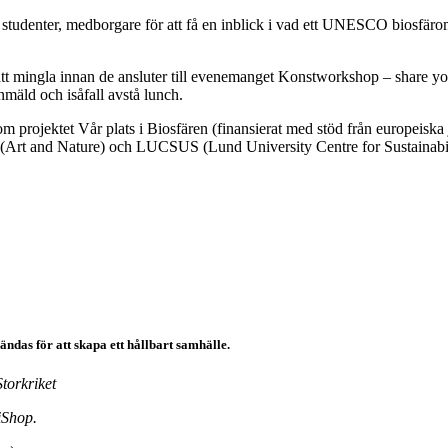
, studenter, medborgare för att få en inblick i vad ett UNESCO biosfäro
 att mingla innan de ansluter till evenemanget Konstworkshop – share you
mäld och isåfall avstå lunch.
m projektet Vår plats i Biosfären (finansierat med stöd från europei
Art and Nature) och LUCSUS (Lund University Centre for Sustainabili
ndas för att skapa ett hållbart samhälle.
torkriket
ciShop.