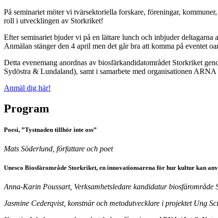
På seminariet möter vi tvärsektoriella forskare, föreningar, kommuner
roll i utvecklingen av Storkriket!
Efter seminariet bjuder vi på en lättare lunch och inbjuder deltagarna
Anmälan stänger den 4 april men det går bra att komma på eventet oan
Detta evenemang anordnas av biosfärkandidatområdet Storkriket geno
Sydöstra & Lundaland), samt i samarbete med organisationen ARNA (
Anmäl dig här!
Program
Poesi, ”Tystnaden tillhör inte oss”
Mats Söderlund, författare och poet
Unesco Biosfärområde Storkriket, en innovationsarena för hur kultur kan anvä
Anna-Karin Poussart, Verksamhetsledare kandidatur biosfärområde S
Jasmine Cederqvist, konstnär och metodutvecklare i projektet Ung S