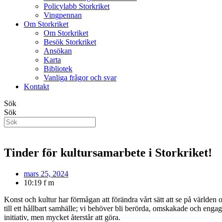
Policylabb Storkriket
Vingpennan
Om Storkriket
Om Storkriket
Besök Storkriket
Ansökan
Karta
Bibliotek
Vanliga frågor och svar
Kontakt
Sök
Sök
Tinder för kultursamarbete i Storkriket!
mars 25, 2024
10:19 f m
Konst och kultur har förmågan att förändra vårt sätt att se på världen 
till ett hållbart samhälle; vi behöver bli berörda, omskakade och enga
initiativ, men mycket återstår att göra.