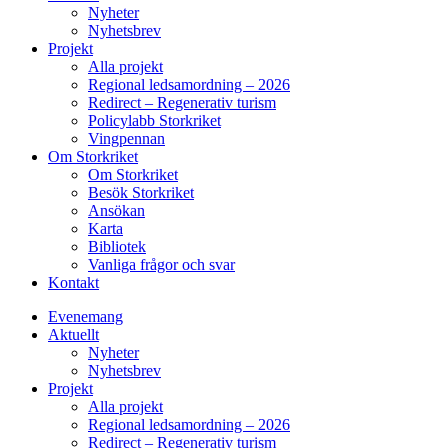
Nyheter
Nyhetsbrev
Projekt
Alla projekt
Regional ledsamordning – 2026
Redirect – Regenerativ turism
Policylabb Storkriket
Vingpennan
Om Storkriket
Om Storkriket
Besök Storkriket
Ansökan
Karta
Bibliotek
Vanliga frågor och svar
Kontakt
Evenemang
Aktuellt
Nyheter
Nyhetsbrev
Projekt
Alla projekt
Regional ledsamordning – 2026
Redirect – Regenerativ turism