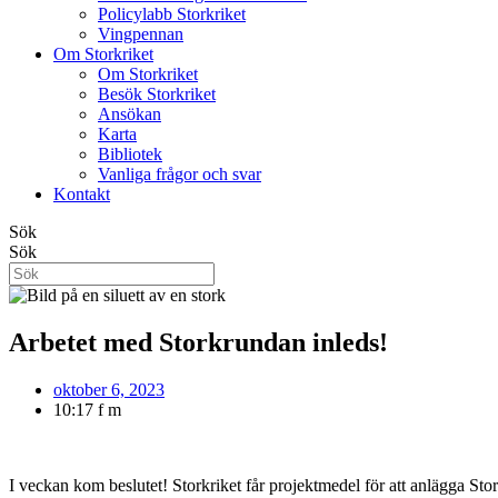
Policylabb Storkriket
Vingpennan
Om Storkriket
Om Storkriket
Besök Storkriket
Ansökan
Karta
Bibliotek
Vanliga frågor och svar
Kontakt
Sök
Sök
Arbetet med Storkrundan inleds!
oktober 6, 2023
10:17 f m
I veckan kom beslutet! Storkriket får projektmedel för att anlägga St