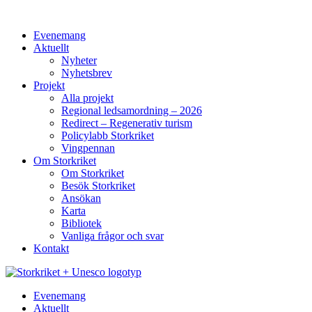
Evenemang
Aktuellt
Nyheter
Nyhetsbrev
Projekt
Alla projekt
Regional ledsamordning – 2026
Redirect – Regenerativ turism
Policylabb Storkriket
Vingpennan
Om Storkriket
Om Storkriket
Besök Storkriket
Ansökan
Karta
Bibliotek
Vanliga frågor och svar
Kontakt
Evenemang
Aktuellt