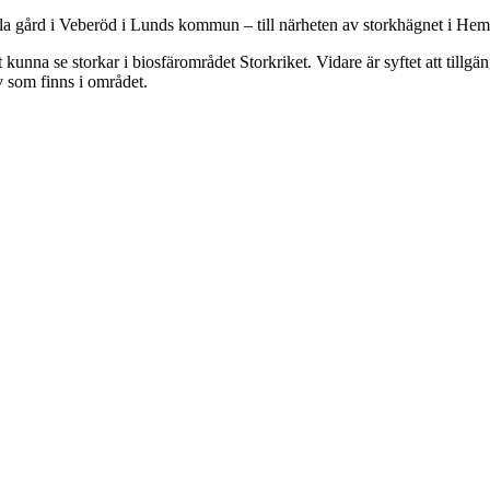
ölla gård i Veberöd i Lunds kommun – till närheten av storkhägnet i 
kunna se storkar i biosfärområdet Storkriket. Vidare är syftet att till
v som finns i området.