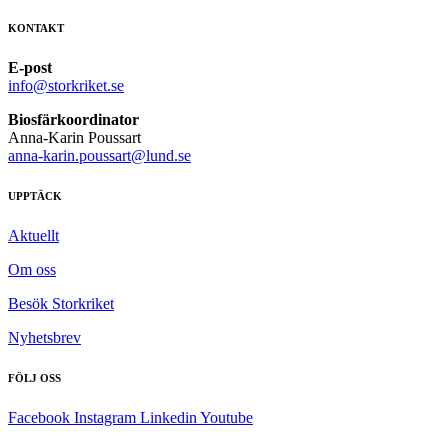
KONTAKT
E-post
info@storkriket.se
Biosfärkoordinator
Anna-Karin Poussart
anna-karin.poussart@lund.se
UPPTÄCK
Aktuellt
Om oss
Besök Storkriket
Nyhetsbrev
FÖLJ OSS
Facebook
Instagram
Linkedin
Youtube