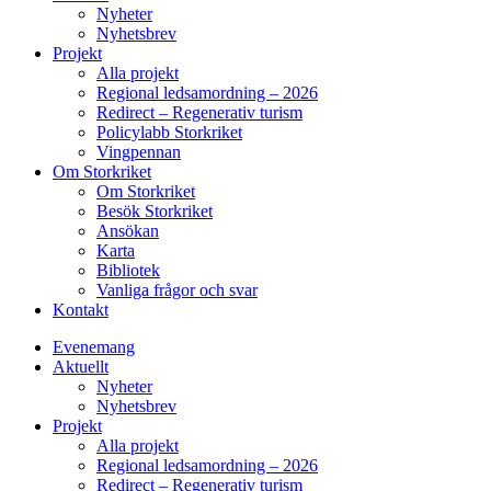
Nyheter
Nyhetsbrev
Projekt
Alla projekt
Regional ledsamordning – 2026
Redirect – Regenerativ turism
Policylabb Storkriket
Vingpennan
Om Storkriket
Om Storkriket
Besök Storkriket
Ansökan
Karta
Bibliotek
Vanliga frågor och svar
Kontakt
Evenemang
Aktuellt
Nyheter
Nyhetsbrev
Projekt
Alla projekt
Regional ledsamordning – 2026
Redirect – Regenerativ turism