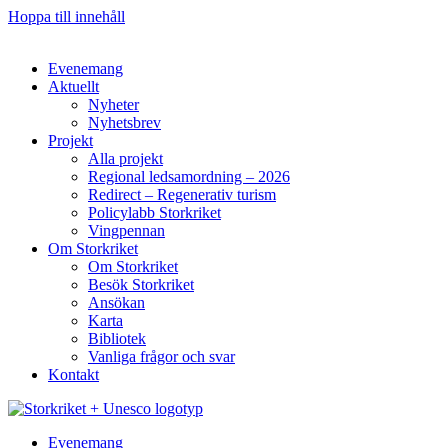
Hoppa till innehåll
Evenemang
Aktuellt
Nyheter
Nyhetsbrev
Projekt
Alla projekt
Regional ledsamordning – 2026
Redirect – Regenerativ turism
Policylabb Storkriket
Vingpennan
Om Storkriket
Om Storkriket
Besök Storkriket
Ansökan
Karta
Bibliotek
Vanliga frågor och svar
Kontakt
Evenemang