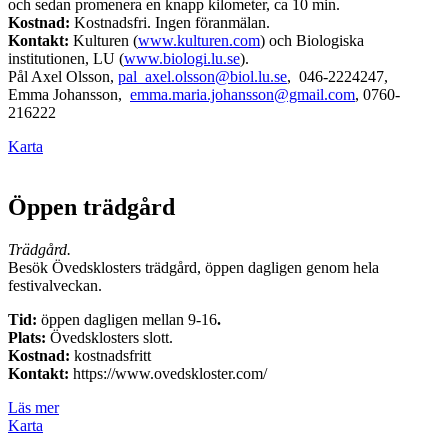
och sedan promenera en knapp kilometer, ca 10 min.
Kostnad:
Kostnadsfri. Ingen föranmälan.
Kontakt:
Kulturen (
www.kulturen.com
) och Biologiska
institutionen, LU (
www.biologi.lu.se
).
Pål Axel Olsson,
pal_axel.olsson@biol.lu.se
, 046-2224247,
Emma Johansson,
emma.maria.johansson@gmail.com
, 0760-
216222
Karta
Öppen trädgård
Trädgård.
Besök Övedsklosters trädgård, öppen dagligen genom hela
festivalveckan.
Tid:
öppen dagligen mellan 9-16
.
Plats:
Övedsklosters slott.
Kostnad:
kostnadsfritt
Kontakt:
https://www.ovedskloster.com/
Läs mer
Karta