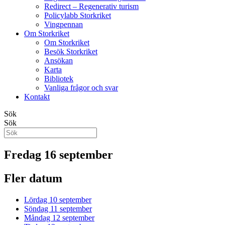
Redirect – Regenerativ turism
Policylabb Storkriket
Vingpennan
Om Storkriket
Om Storkriket
Besök Storkriket
Ansökan
Karta
Bibliotek
Vanliga frågor och svar
Kontakt
Sök
Sök
Fredag 16 september
Fler datum
Lördag 10 september
Söndag 11 september
Måndag 12 september