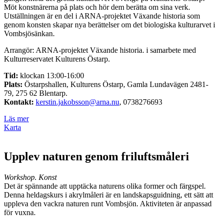
Möt konstnärerna på plats och hör dem berätta om sina verk.
Utställningen är en del i ARNA-projektet Växande historia som
genom konsten skapar nya berättelser om det biologiska kulturarvet i
Vombsjösänkan.
Arrangör: ARNA-projektet Växande historia. i samarbete med
Kulturreservatet Kulturens Östarp.
Tid:
klockan 13:00-16:00
Plats:
Östarpshallen, Kulturens Östarp, Gamla Lundavägen 2481-
79, 275 62 Blentarp.
Kontakt:
kerstin.jakobsson@arna.nu
, 0738276693
Läs mer
Karta
Upplev naturen genom friluftsmåleri
Workshop. Konst
Det är spännande att upptäcka naturens olika former och färgspel.
Denna heldagskurs i akrylmåleri är en landskapsguidning, ett sätt att
uppleva den vackra naturen runt Vombsjön. Aktiviteten är anpassad
för vuxna.