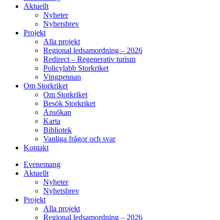
Aktuellt
Nyheter
Nyhetsbrev
Projekt
Alla projekt
Regional ledsamordning – 2026
Redirect – Regenerativ turism
Policylabb Storkriket
Vingpennan
Om Storkriket
Om Storkriket
Besök Storkriket
Ansökan
Karta
Bibliotek
Vanliga frågor och svar
Kontakt
Evenemang
Aktuellt
Nyheter
Nyhetsbrev
Projekt
Alla projekt
Regional ledsamordning – 2026