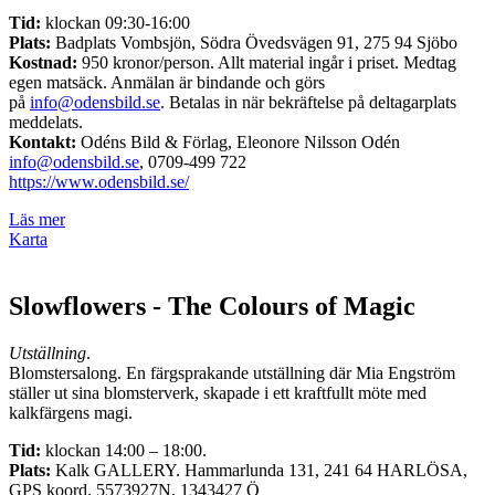
Tid:
klockan 09:30-16:00
Plats:
Badplats Vombsjön, Södra Övedsvägen 91, 275 94 Sjöbo
Kostnad:
950 kronor/person. Allt material ingår i priset. Medtag
egen matsäck. Anmälan är bindande och görs
på
info@odensbild.se
. Betalas in när bekräftelse på deltagarplats
meddelats.
Kontakt:
Odéns Bild & Förlag, Eleonore Nilsson Odén
info@odensbild.se
, 0709-499 722
https://www.odensbild.se/
Läs mer
Karta
Slowflowers - The Colours of Magic
Utställning
.
Blomstersalong. En färgsprakande utställning där Mia Engström
ställer ut sina blomsterverk, skapade i ett kraftfullt möte med
kalkfärgens magi.
Tid:
klockan 14:00 – 18:00.
Plats:
Kalk GALLERY. Hammarlunda 131, 241 64 HARLÖSA,
GPS koord. 5573927N, 1343427 Ö