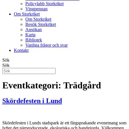
Policylabb Storkriket
Vingpennan
Om Storkriket
Om Storkriket
Besök Storkriket
Ansökan
Karta
Bibliotek
Vanliga frågor och svar
Kontakt
Sök
Sök
Eventkategori:
Trädgård
Skördefesten i Lund
Skördefesten i Lunds stadspark är ett färgsprakande evenemang som
lyfter det närproducerade, ekologiska och handgjorda. Välkommen