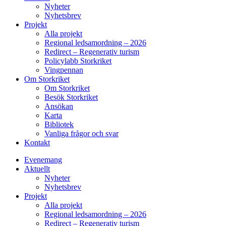
Nyheter
Nyhetsbrev
Projekt
Alla projekt
Regional ledsamordning – 2026
Redirect – Regenerativ turism
Policylabb Storkriket
Vingpennan
Om Storkriket
Om Storkriket
Besök Storkriket
Ansökan
Karta
Bibliotek
Vanliga frågor och svar
Kontakt
Evenemang
Aktuellt
Nyheter
Nyhetsbrev
Projekt
Alla projekt
Regional ledsamordning – 2026
Redirect – Regenerativ turism