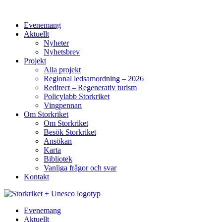
Hoppa
till
Evenemang
innehåll
Aktuellt
Nyheter
Nyhetsbrev
Projekt
Alla projekt
Regional ledsamordning – 2026
Redirect – Regenerativ turism
Policylabb Storkriket
Vingpennan
Om Storkriket
Om Storkriket
Besök Storkriket
Ansökan
Karta
Bibliotek
Vanliga frågor och svar
Kontakt
Evenemang
Aktuellt