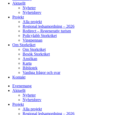
Aktuellt
Nyheter
Nyhetsbrev
Projekt
Alla projekt
Regional ledsamordning – 2026
Redirect – Regenerativ turism
Policylabb Storkriket
Vingpennan
Om Storkriket
Om Storkriket
Besök Storkriket
Ansökan
Karta
Bibliotek
Vanliga frågor och svar
Kontakt
Evenemang
Aktuellt
Nyheter
Nyhetsbrev
Projekt
Alla projekt
Regional ledsamordning – 2026