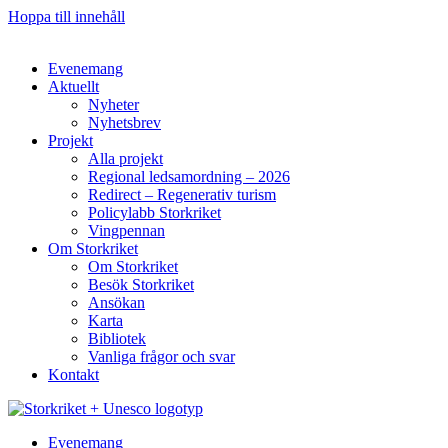
Hoppa till innehåll
Evenemang
Aktuellt
Nyheter
Nyhetsbrev
Projekt
Alla projekt
Regional ledsamordning – 2026
Redirect – Regenerativ turism
Policylabb Storkriket
Vingpennan
Om Storkriket
Om Storkriket
Besök Storkriket
Ansökan
Karta
Bibliotek
Vanliga frågor och svar
Kontakt
Evenemang