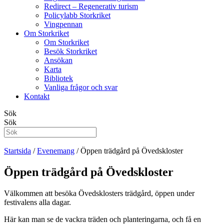
Redirect – Regenerativ turism
Policylabb Storkriket
Vingpennan
Om Storkriket
Om Storkriket
Besök Storkriket
Ansökan
Karta
Bibliotek
Vanliga frågor och svar
Kontakt
Sök
Sök
Startsida
/
Evenemang
/
Öppen trädgård på Övedskloster
Öppen trädgård på Övedskloster
Välkommen att besöka Övedsklosters trädgård, öppen under
festivalens alla dagar.
Här kan man se de vackra träden och planteringarna, och få en