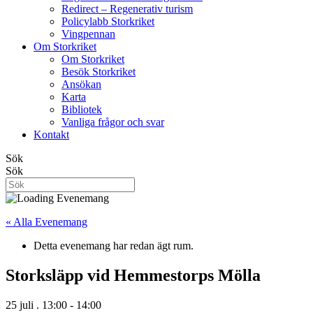
Redirect – Regenerativ turism
Policylabb Storkriket
Vingpennan
Om Storkriket
Om Storkriket
Besök Storkriket
Ansökan
Karta
Bibliotek
Vanliga frågor och svar
Kontakt
Sök
Sök
« Alla Evenemang
Detta evenemang har redan ägt rum.
Storksläpp vid Hemmestorps Mölla
25 juli . 13:00
-
14:00