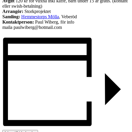
Avgift
120 kr för vuxna inkl kaffe, barn under 15 år gratis. (kontant
eller swish-betalning)
Arrangör:
Storkprojektet
Samling:
Hemmestorps Mölla
, Veberöd
Kontaktperson:
Paul Wiberg, för info
maila
paulwiberg@hotmail.com