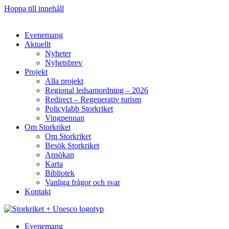
Hoppa till innehåll
Evenemang
Aktuellt
Nyheter
Nyhetsbrev
Projekt
Alla projekt
Regional ledsamordning – 2026
Redirect – Regenerativ turism
Policylabb Storkriket
Vingpennan
Om Storkriket
Om Storkriket
Besök Storkriket
Ansökan
Karta
Bibliotek
Vanliga frågor och svar
Kontakt
Evenemang