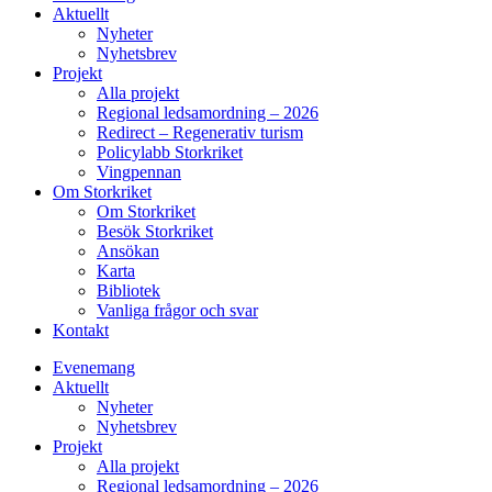
Aktuellt
Nyheter
Nyhetsbrev
Projekt
Alla projekt
Regional ledsamordning – 2026
Redirect – Regenerativ turism
Policylabb Storkriket
Vingpennan
Om Storkriket
Om Storkriket
Besök Storkriket
Ansökan
Karta
Bibliotek
Vanliga frågor och svar
Kontakt
Evenemang
Aktuellt
Nyheter
Nyhetsbrev
Projekt
Alla projekt
Regional ledsamordning – 2026