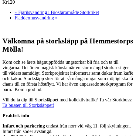
Kr120
«
Fjärilsvandring i Biosfärområde Storkriket
Fladdermusvandring
»
Välkomna på storksläpp på Hemmestorps
Mölla!
Kom och se årets hägnuppfödda ungstorkar bli fria och ta till
vingarna. Det är en magisk känsla när en stor mängd storkar stiger
till väders samtidigt. Storkprojektet informerar samt dukar fram kaffe
och kakor. Storksläpp sker för att så många ungar som möjligt ska få
chans till en första höstflytt. Vi har även anpassade storkprogram för
barn. Kom i god tid.
Vill du ta dig till Storksläppet med kollektivtrafik? Ta vår Storkbuss:
Ta bussen till Storksläppet!
Praktisk info
Infart och parkering
endast från norr vid väg 11, följ skyltningen.
Infart från söder avstängd.