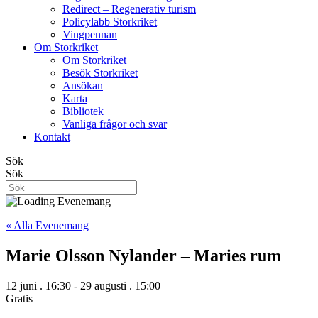
Redirect – Regenerativ turism
Policylabb Storkriket
Vingpennan
Om Storkriket
Om Storkriket
Besök Storkriket
Ansökan
Karta
Bibliotek
Vanliga frågor och svar
Kontakt
Sök
Sök
« Alla Evenemang
Marie Olsson Nylander – Maries rum
12 juni . 16:30
-
29 augusti . 15:00
Gratis