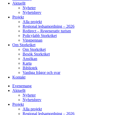
Aktuellt
Nyheter
Nyhetsbrev
Projekt
Alla projekt
Regional ledsamordning – 2026
Redirect – Regenerativ turism
Policylabb Storkriket
Vingpennan
Om Storkriket
Om Storkriket
Besök Storkriket
Ansökan
Karta
Bibliotek
Vanliga frågor och svar
Kontakt
Evenemang
Aktuellt
Nyheter
Nyhetsbrev
Projekt
Alla projekt
Regional ledsamordning – 2026