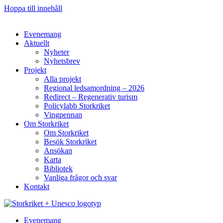
Hoppa till innehåll
Evenemang
Aktuellt
Nyheter
Nyhetsbrev
Projekt
Alla projekt
Regional ledsamordning – 2026
Redirect – Regenerativ turism
Policylabb Storkriket
Vingpennan
Om Storkriket
Om Storkriket
Besök Storkriket
Ansökan
Karta
Bibliotek
Vanliga frågor och svar
Kontakt
Evenemang