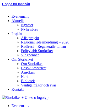
Hoppa till innehåll
Evenemang
Aktuellt
Nyheter
Nyhetsbrev
Projekt
Alla projekt
Regional ledsamordning – 2026
Redirect – Regenerativ turism
Policylabb Storkriket
Vingpennan
Om Storkriket
Om Storkriket
Besök Storkriket
Ansökan
Karta
Bibliotek
Vanliga frågor och svar
Kontakt
Evenemang