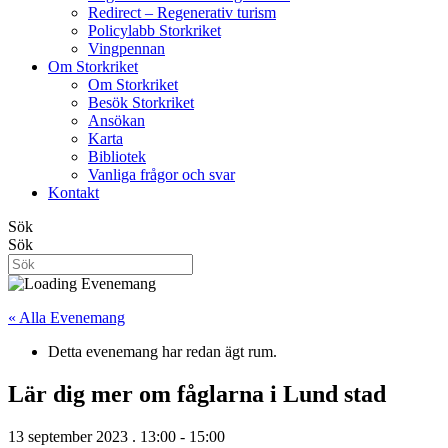
Redirect – Regenerativ turism
Policylabb Storkriket
Vingpennan
Om Storkriket
Om Storkriket
Besök Storkriket
Ansökan
Karta
Bibliotek
Vanliga frågor och svar
Kontakt
Sök
Sök
« Alla Evenemang
Detta evenemang har redan ägt rum.
Lär dig mer om fåglarna i Lund stad
13 september 2023 . 13:00
-
15:00