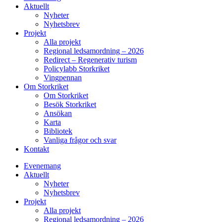
Aktuellt
Nyheter
Nyhetsbrev
Projekt
Alla projekt
Regional ledsamordning – 2026
Redirect – Regenerativ turism
Policylabb Storkriket
Vingpennan
Om Storkriket
Om Storkriket
Besök Storkriket
Ansökan
Karta
Bibliotek
Vanliga frågor och svar
Kontakt
Evenemang
Aktuellt
Nyheter
Nyhetsbrev
Projekt
Alla projekt
Regional ledsamordning – 2026