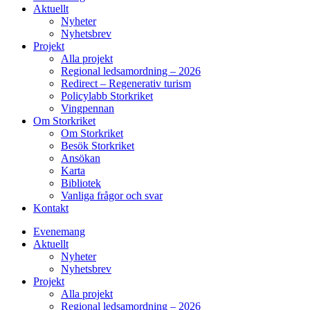
Aktuellt
Nyheter
Nyhetsbrev
Projekt
Alla projekt
Regional ledsamordning – 2026
Redirect – Regenerativ turism
Policylabb Storkriket
Vingpennan
Om Storkriket
Om Storkriket
Besök Storkriket
Ansökan
Karta
Bibliotek
Vanliga frågor och svar
Kontakt
Evenemang
Aktuellt
Nyheter
Nyhetsbrev
Projekt
Alla projekt
Regional ledsamordning – 2026