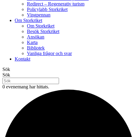
Redirect – Regenerativ turism
Policylabb Storkriket
Vingpennan
Om Storkriket
Om Storkriket
Besök Storkriket
Ansökan
Karta
Bibliotek
Vanliga frågor och svar
Kontakt
Sök
Sök
0 evenemang har hittats.