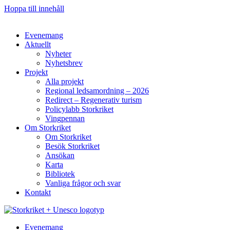
Hoppa till innehåll
Evenemang
Aktuellt
Nyheter
Nyhetsbrev
Projekt
Alla projekt
Regional ledsamordning – 2026
Redirect – Regenerativ turism
Policylabb Storkriket
Vingpennan
Om Storkriket
Om Storkriket
Besök Storkriket
Ansökan
Karta
Bibliotek
Vanliga frågor och svar
Kontakt
Evenemang