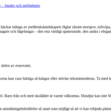
 – hinder och möjligheter
äckar många av jordbrukslandskapets fåglar såsom storspov, tofsvipa, 
gnagare och fågelungar – den ena värdigt spatserande, den andra i elegant
 delen av reservatet.
na kan vara fuktiga så kängor eller stövlar rekommenderas. Ta med handk
fri. Barn från och med skolålder är varmt välkomna. Husdjur kan inte följa
anmälningsbekräftelse så snart som möjligt så att vi kan erbjuda platse