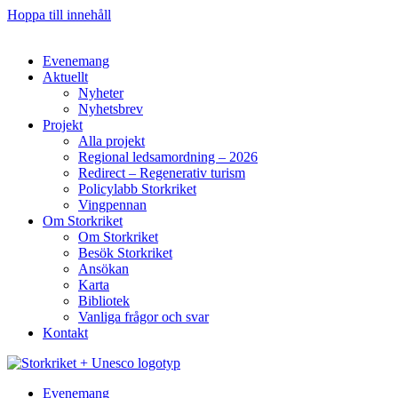
Hoppa till innehåll
Evenemang
Aktuellt
Nyheter
Nyhetsbrev
Projekt
Alla projekt
Regional ledsamordning – 2026
Redirect – Regenerativ turism
Policylabb Storkriket
Vingpennan
Om Storkriket
Om Storkriket
Besök Storkriket
Ansökan
Karta
Bibliotek
Vanliga frågor och svar
Kontakt
Evenemang