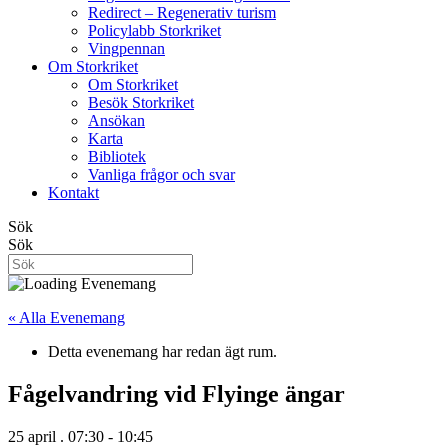
Redirect – Regenerativ turism
Policylabb Storkriket
Vingpennan
Om Storkriket
Om Storkriket
Besök Storkriket
Ansökan
Karta
Bibliotek
Vanliga frågor och svar
Kontakt
Sök
Sök
« Alla Evenemang
Detta evenemang har redan ägt rum.
Fågelvandring vid Flyinge ängar
25 april . 07:30
-
10:45