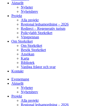
Aktuellt
Nyheter
Nyhetsbrev
Projekt
Alla projekt
Regional ledsamordning – 2026
Redirect – Regenerativ turism
Policylabb Storkriket
Vingpennan
Om Storkriket
Om Storkriket
Besök Storkriket
Ansökan
Karta
Bibliotek
Vanliga frågor och svar
Kontakt
Evenemang
Aktuellt
Nyheter
Nyhetsbrev
Projekt
Alla projekt
Regional ledsamordning – 2026