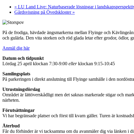
«
LU Land Live: Naturbaserade lösningar i landskapsperspektiv
Gårdsvisning på Övedskloster
»
På de frodiga, hävdade ängsmarkerna mellan Flyinge och Kävlingeån h
och gulärla. Den vita storken och röd glada letar efter grodor, ödlor, 
Anmäl dig här
Datum och tidpunkt
Lördag 25 april klockan 7:30-9:00
eller
klockan 9:15-10:45
Samlingsplats
På parkeringen i direkt anslutning till Flyinge samhälle i den nordöstra
Utrustningsförslag
Området är lättöverskådligt men det saknas markerade stigar och marker
närheten.
Förutsättningar
Vi har begränsade platser och först till kvarn gäller. Turen är kostnads
Återbud
Får du förhinder är vi tacksamma om du avanmäler dig via länken i din 