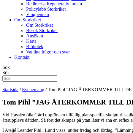
Redirect – Regenerativ turism
Policylabb Storkriket
Vingpennan
Om Storkriket
Om Storkriket
Besök Storkriket
Ansökan
Karta
Bibliotek
Vanliga frågor och svar
Kontakt
Sök
Sök
Startsida
/
Evenemang
/
Tom Pihl ”JAG ÅTERKOMMER TILL DIG” – en
Tom Pihl ”JAG ÅTERKOMMER TILL DIG” – 
Vid Hasslemölla Gård uppförs en tillfällig platsspecifik skulpturinsta
återupplevs dåtiden. Så fort det skrapas på ytan låter vi ana en reflex
I Ateljé Leander Pihl i Lund visas, under fredag och lördag, ”Lämnin