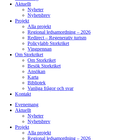
Aktuellt
Nyheter
Nyhetsbrev
Projekt
Alla projekt
Regional ledsamordning – 2026
Redirect – Regenerativ turism
Policylabb Storkriket
Vingpennan
Om Storkriket
Om Storkriket
Besök Storkriket
Ansökan
Karta
Bibliotek
Vanliga frågor och svar
Kontakt
Evenemang
Aktuellt
Nyheter
Nyhetsbrev
Projekt
Alla projekt
Regional ledsamordning – 2026