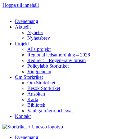
Hoppa till innehåll
Evenemang
Aktuellt
Nyheter
Nyhetsbrev
Projekt
Alla projekt
Regional ledsamordning – 2026
Redirect – Regenerativ turism
Policylabb Storkriket
Vingpennan
Om Storkriket
Om Storkriket
Besök Storkriket
Ansökan
Karta
Bibliotek
Vanliga frågor och svar
Kontakt
Evenemang