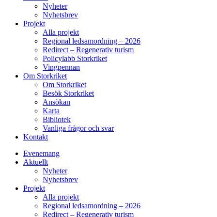
Nyheter
Nyhetsbrev
Projekt
Alla projekt
Regional ledsamordning – 2026
Redirect – Regenerativ turism
Policylabb Storkriket
Vingpennan
Om Storkriket
Om Storkriket
Besök Storkriket
Ansökan
Karta
Bibliotek
Vanliga frågor och svar
Kontakt
Evenemang
Aktuellt
Nyheter
Nyhetsbrev
Projekt
Alla projekt
Regional ledsamordning – 2026
Redirect – Regenerativ turism