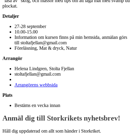
”läsa av” skog, och massor med tips om att laga mat med svamp du
plockat.
Detaljer
27-28 september
10.00-15.00
Information om kursen finns på min hemsida, anmälan görs
till stoltafjellan@gmail.com
Föreläsning
,
Mat & dryck
,
Natur
Arrangör
Helena Lindgren, Stolta Fjellan
stoltafjellan@gmail.com
Arrangörens webbsida
Plats
Bestäms en vecka innan
Anmäl dig till Storkrikets nyhetsbrev!
Håll dig uppdaterad om allt som händer i Storkriket.