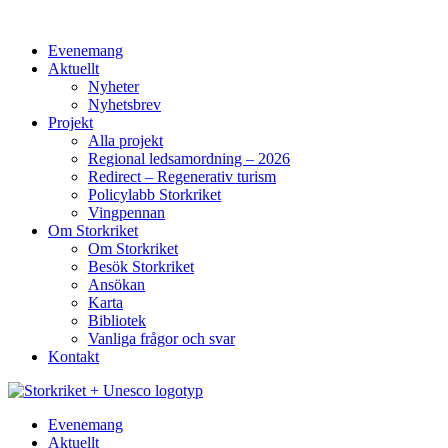
Hoppa
till
Evenemang
innehåll
Aktuellt
Nyheter
Nyhetsbrev
Projekt
Alla projekt
Regional ledsamordning – 2026
Redirect – Regenerativ turism
Policylabb Storkriket
Vingpennan
Om Storkriket
Om Storkriket
Besök Storkriket
Ansökan
Karta
Bibliotek
Vanliga frågor och svar
Kontakt
Evenemang
Aktuellt