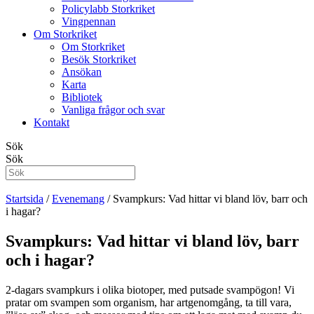
Policylabb Storkriket
Vingpennan
Om Storkriket
Om Storkriket
Besök Storkriket
Ansökan
Karta
Bibliotek
Vanliga frågor och svar
Kontakt
Sök
Sök
Startsida
/
Evenemang
/
Svampkurs: Vad hittar vi bland löv, barr och
i hagar?
Svampkurs: Vad hittar vi bland löv, barr
och i hagar?
2-dagars svampkurs i olika biotoper, med putsade svampögon! Vi
pratar om svampen som organism, har artgenomgång, ta till vara,