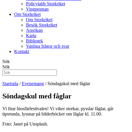
Policylabb Storkriket
Vingpennan
Om Storkriket
Om Storkriket
Besök Storkriket
Ansökan
Karta
Bibliotek
Vanliga frågor och svar
Kontakt
Sök
Sök
Startsida
/
Evenemang
/
Söndagskul med fåglar
Söndagskul med fåglar
Vi firar biosfärfestivalen! Vi viker storkar, pysslar fåglar, går
tipsrunda, lyssnar på bilderböcker om fåglar kl. 11.00.
Foto: Janet på Unsplash.