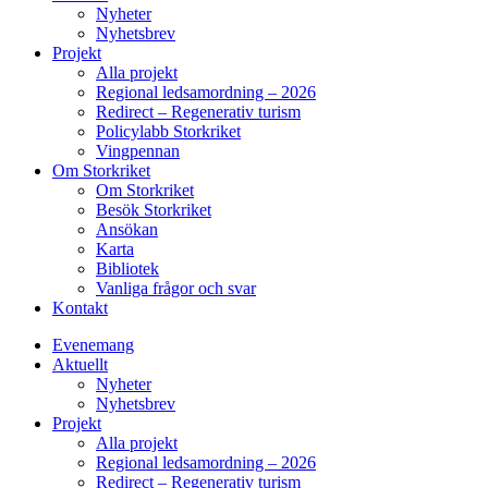
Nyheter
Nyhetsbrev
Projekt
Alla projekt
Regional ledsamordning – 2026
Redirect – Regenerativ turism
Policylabb Storkriket
Vingpennan
Om Storkriket
Om Storkriket
Besök Storkriket
Ansökan
Karta
Bibliotek
Vanliga frågor och svar
Kontakt
Evenemang
Aktuellt
Nyheter
Nyhetsbrev
Projekt
Alla projekt
Regional ledsamordning – 2026
Redirect – Regenerativ turism