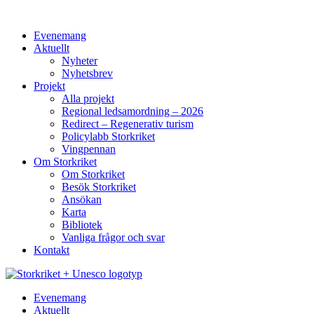
Hoppa
till
Evenemang
innehåll
Aktuellt
Nyheter
Nyhetsbrev
Projekt
Alla projekt
Regional ledsamordning – 2026
Redirect – Regenerativ turism
Policylabb Storkriket
Vingpennan
Om Storkriket
Om Storkriket
Besök Storkriket
Ansökan
Karta
Bibliotek
Vanliga frågor och svar
Kontakt
Evenemang
Aktuellt