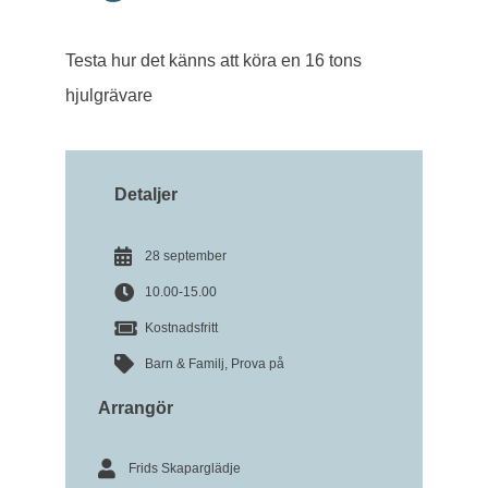
Testa hur det känns att köra en 16 tons
hjulgrävare
Detaljer
28 september
10.00-15.00
Kostnadsfritt
Barn & Familj
,
Prova på
Arrangör
Frids Skaparglädje