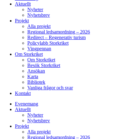
Aktuellt
Nyheter
Nyhetsbrev
Projekt
Alla projekt
Regional ledsamordning – 2026
Redirect – Regenerativ turism
Policylabb Storkriket
Vingpennan
Om Storkriket
Om Storkriket
Besök Storkriket
Ansökan
Karta
Bibliotek
Vanliga frågor och svar
Kontakt
Evenemang
Aktuellt
Nyheter
Nyhetsbrev
Projekt
Alla projekt
Regional ledsamordning – 2026