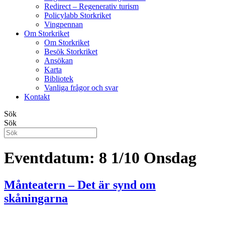
Redirect – Regenerativ turism
Policylabb Storkriket
Vingpennan
Om Storkriket
Om Storkriket
Besök Storkriket
Ansökan
Karta
Bibliotek
Vanliga frågor och svar
Kontakt
Sök
Sök
Eventdatum:
8 1/10 Onsdag
Månteatern – Det är synd om
skåningarna