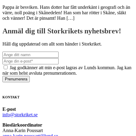
Pappa är besviken. Hans dotter har fått underkänt i geografi och än
värre, noll poäng i Skånedelen! Han som har rötter i Skåne, släkt
och vänner! Det är pinsamt! Han […]
Anmäl dig till Storkrikets nyhetsbrev!
Håll dig uppdaterad om allt som händer i Storkriket.
Jag godkänner att min e-post lagras av Lunds kommun. Jag kan
när som helst avsluta prenumerationen.
Prenumerera
KONTAKT
E-post
info@storkriket.se
Biosfärkoordinator
Anna-Karin Poussart
anna-karin.poussart@lund.se