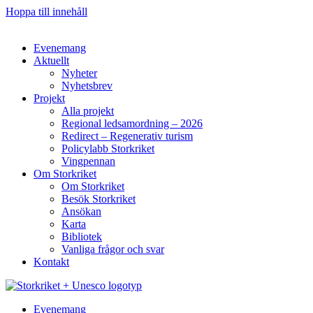
Hoppa till innehåll
Evenemang
Aktuellt
Nyheter
Nyhetsbrev
Projekt
Alla projekt
Regional ledsamordning – 2026
Redirect – Regenerativ turism
Policylabb Storkriket
Vingpennan
Om Storkriket
Om Storkriket
Besök Storkriket
Ansökan
Karta
Bibliotek
Vanliga frågor och svar
Kontakt
Evenemang