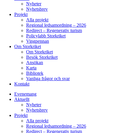
Nyheter
Nyhetsbrev
Projekt
Alla projekt
Regional ledsamordning – 2026
Redirect – Regenerativ turism
Policylabb Storkriket
Vingpennan
Om Storkriket
Om Storkriket
Besök Storkriket
Ansökan
Karta
Bibliotek
Vanliga frågor och svar
Kontakt
Evenemang
Aktuellt
Nyheter
Nyhetsbrev
Projekt
Alla projekt
Regional ledsamordning – 2026
Redirect – Regenerativ turism