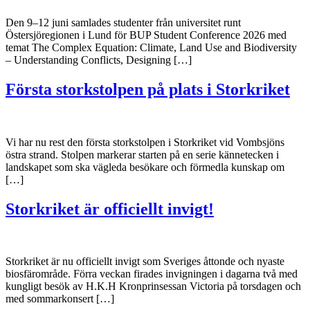
Den 9–12 juni samlades studenter från universitet runt
Östersjöregionen i Lund för BUP Student Conference 2026 med
temat The Complex Equation: Climate, Land Use and Biodiversity
– Understanding Conflicts, Designing […]
Första storkstolpen på plats i Storkriket
Vi har nu rest den första storkstolpen i Storkriket vid Vombsjöns
östra strand. Stolpen markerar starten på en serie kännetecken i
landskapet som ska vägleda besökare och förmedla kunskap om
[…]
Storkriket är officiellt invigt!
Storkriket är nu officiellt invigt som Sveriges åttonde och nyaste
biosfärområde. Förra veckan firades invigningen i dagarna två med
kungligt besök av H.K.H Kronprinsessan Victoria på torsdagen och
med sommarkonsert […]