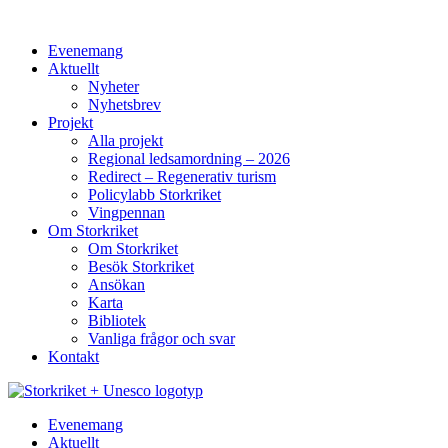
Hoppa
till
Evenemang
innehåll
Aktuellt
Nyheter
Nyhetsbrev
Projekt
Alla projekt
Regional ledsamordning – 2026
Redirect – Regenerativ turism
Policylabb Storkriket
Vingpennan
Om Storkriket
Om Storkriket
Besök Storkriket
Ansökan
Karta
Bibliotek
Vanliga frågor och svar
Kontakt
Evenemang
Aktuellt