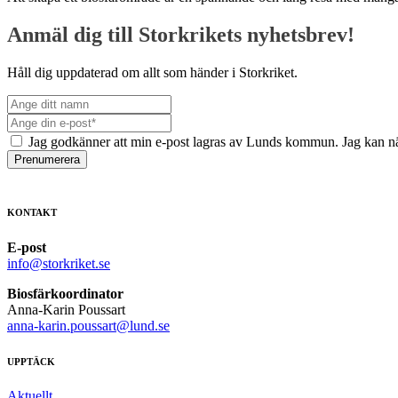
Anmäl dig till Storkrikets nyhetsbrev!
Håll dig uppdaterad om allt som händer i Storkriket.
Jag godkänner att min e-post lagras av Lunds kommun. Jag kan nä
Prenumerera
KONTAKT
E-post
info@storkriket.se
Biosfärkoordinator
Anna-Karin Poussart
anna-karin.poussart@lund.se
UPPTÄCK
Aktuellt