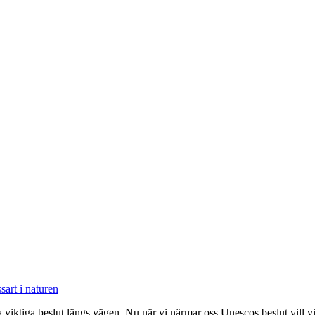
iktiga beslut längs vägen. Nu när vi närmar oss Unescos beslut vill vi 