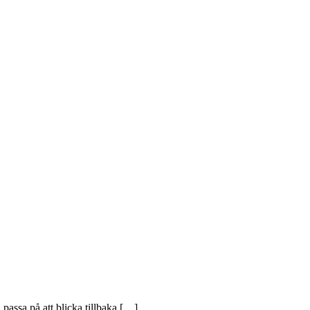
passa på att blicka tillbaka […]