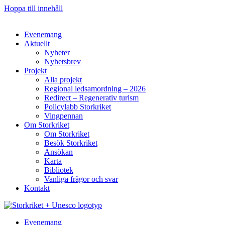
Hoppa till innehåll
Evenemang
Aktuellt
Nyheter
Nyhetsbrev
Projekt
Alla projekt
Regional ledsamordning – 2026
Redirect – Regenerativ turism
Policylabb Storkriket
Vingpennan
Om Storkriket
Om Storkriket
Besök Storkriket
Ansökan
Karta
Bibliotek
Vanliga frågor och svar
Kontakt
Evenemang