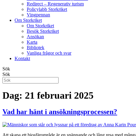
Redirect – Regenerativ turism
Policylabb Storkriket
Vingpennan
Om Storkriket
Om Storkriket
Besök Storkriket
Ansökan
Karta
Bibliotek
Vanliga frågor och svar
Kontakt
Sök
Sök
Dag:
21 februari 2025
Vad har hänt i ansökningsprocessen?
Att skapa ett biosfärområde är en spännande och lång resa med många v