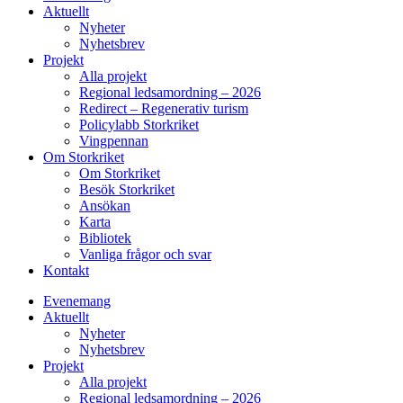
Aktuellt
Nyheter
Nyhetsbrev
Projekt
Alla projekt
Regional ledsamordning – 2026
Redirect – Regenerativ turism
Policylabb Storkriket
Vingpennan
Om Storkriket
Om Storkriket
Besök Storkriket
Ansökan
Karta
Bibliotek
Vanliga frågor och svar
Kontakt
Evenemang
Aktuellt
Nyheter
Nyhetsbrev
Projekt
Alla projekt
Regional ledsamordning – 2026