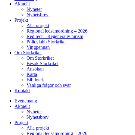
Aktuellt
Nyheter
Nyhetsbrev
Projekt
Alla projekt
Regional ledsamordning – 2026
Redirect – Regenerativ turism
Policylabb Storkriket
Vingpennan
Om Storkriket
Om Storkriket
Besök Storkriket
Ansökan
Karta
Bibliotek
Vanliga frågor och svar
Kontakt
Evenemang
Aktuellt
Nyheter
Nyhetsbrev
Projekt
Alla projekt
Regional ledsamordning – 2026