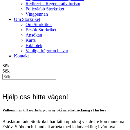
Redirect – Regenerativ turism
Policylabb Storkriket
Vingpennan
Om Storkriket
Om Storkriket
Besök Storkriket
Ansökan
Karta
Bibliotek
Vanliga frågor och svar
Kontakt
Sök
Sök
Hjälp oss hitta vägen!
Välkommen till workshop om ny Skåneledssträckning i Harlösa
Biosfärområde Storkriket har fått i uppdrag via de tre kommunerna
Eslöv, Sjöbo och Lund att arbeta med ledutveckling i vårt nya