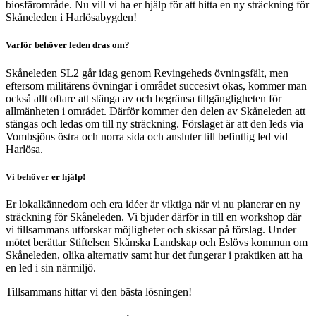
biosfärområde. Nu vill vi ha er hjälp för att hitta en ny sträckning för
Skåneleden i Harlösabygden!
Varför behöver leden dras om?
Skåneleden SL2 går idag genom Revingeheds övningsfält, men
eftersom militärens övningar i området succesivt ökas, kommer man
också allt oftare att stänga av och begränsa tillgängligheten för
allmänheten i området. Därför kommer den delen av Skåneleden att
stängas och ledas om till ny sträckning. Förslaget är att den leds via
Vombsjöns östra och norra sida och ansluter till befintlig led vid
Harlösa.
Vi behöver er hjälp!
Er lokalkännedom och era idéer är viktiga när vi nu planerar en ny
sträckning för Skåneleden. Vi bjuder därför in till en workshop där
vi tillsammans utforskar möjligheter och skissar på förslag. Under
mötet berättar Stiftelsen Skånska Landskap och Eslövs kommun om
Skåneleden, olika alternativ samt hur det fungerar i praktiken att ha
en led i sin närmiljö.
Tillsammans hittar vi den bästa lösningen!