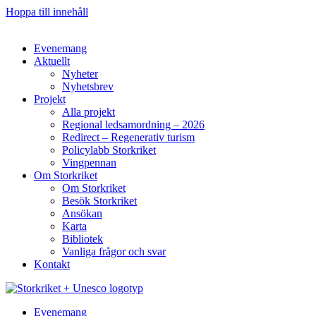
Hoppa till innehåll
Evenemang
Aktuellt
Nyheter
Nyhetsbrev
Projekt
Alla projekt
Regional ledsamordning – 2026
Redirect – Regenerativ turism
Policylabb Storkriket
Vingpennan
Om Storkriket
Om Storkriket
Besök Storkriket
Ansökan
Karta
Bibliotek
Vanliga frågor och svar
Kontakt
Evenemang