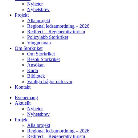
Nyheter
Nyhetsbrev
Projekt
Alla projekt
Regional ledsamordning – 2026
Redirect – Regenerativ turism
Policylabb Storkriket
Vingpennan
Om Storkriket
Om Storkriket
Besök Storkriket
Ansökan
Karta
Bibliotek
Vanliga frågor och svar
Kontakt
Evenemang
Aktuellt
Nyheter
Nyhetsbrev
Projekt
Alla projekt
Regional ledsamordning – 2026
Redirect – Regenerativ turism