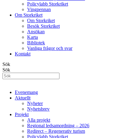
Policylabb Storkriket
Vingpennan
Om Storkriket
Om Storkriket
Besök Storkriket
Ansökan
Karta
Bibliotek
Vanliga frågor och svar
Kontakt
Sök
Sök
Evenemang
Aktuellt
Nyheter
Nyhetsbrev
Projekt
Alla projekt
Regional ledsamordning – 2026
Redirect – Regenerativ turism
Policylabb Storkriket