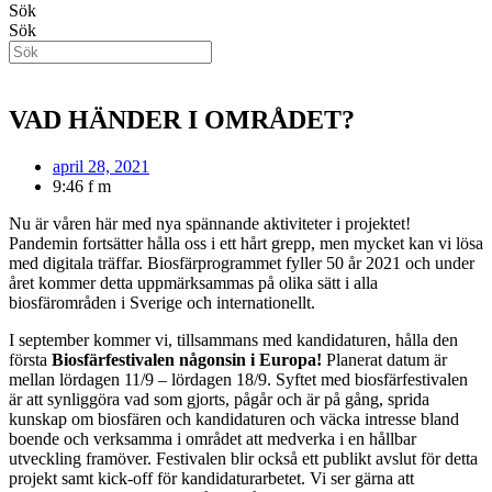
Sök
Sök
VAD HÄNDER I OMRÅDET?
april 28, 2021
9:46 f m
Nu är våren här med nya spännande aktiviteter i projektet!
Pandemin fortsätter hålla oss i ett hårt grepp, men mycket kan vi lösa
med digitala träffar. Biosfärprogrammet fyller 50 år 2021 och under
året kommer detta uppmärksammas på olika sätt i alla
biosfärområden i Sverige och internationellt.
I september kommer vi, tillsammans med kandidaturen, hålla den
första
Biosfärfestivalen någonsin i Europa!
Planerat datum är
mellan lördagen 11/9 – lördagen 18/9. Syftet med biosfärfestivalen
är att synliggöra vad som gjorts, pågår och är på gång, sprida
kunskap om biosfären och kandidaturen och väcka intresse bland
boende och verksamma i området att medverka i en hållbar
utveckling framöver. Festivalen blir också ett publikt avslut för detta
projekt samt kick-off för kandidaturarbetet. Vi ser gärna att