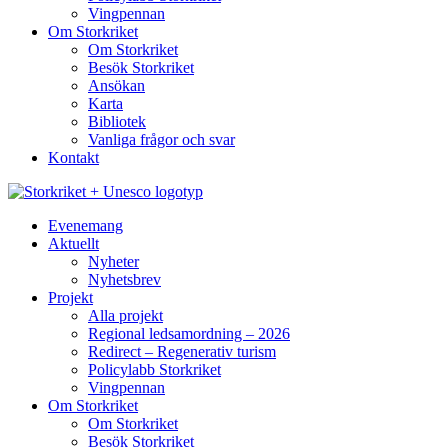
Vingpennan
Om Storkriket
Om Storkriket
Besök Storkriket
Ansökan
Karta
Bibliotek
Vanliga frågor och svar
Kontakt
Evenemang
Aktuellt
Nyheter
Nyhetsbrev
Projekt
Alla projekt
Regional ledsamordning – 2026
Redirect – Regenerativ turism
Policylabb Storkriket
Vingpennan
Om Storkriket
Om Storkriket
Besök Storkriket