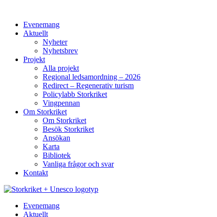
Hoppa
till
Evenemang
innehåll
Aktuellt
Nyheter
Nyhetsbrev
Projekt
Alla projekt
Regional ledsamordning – 2026
Redirect – Regenerativ turism
Policylabb Storkriket
Vingpennan
Om Storkriket
Om Storkriket
Besök Storkriket
Ansökan
Karta
Bibliotek
Vanliga frågor och svar
Kontakt
Evenemang
Aktuellt