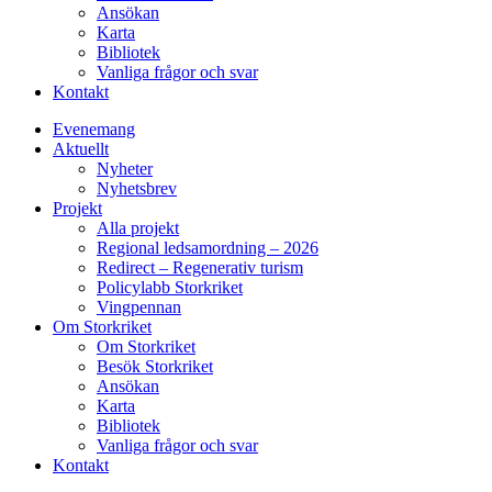
Ansökan
Karta
Bibliotek
Vanliga frågor och svar
Kontakt
Evenemang
Aktuellt
Nyheter
Nyhetsbrev
Projekt
Alla projekt
Regional ledsamordning – 2026
Redirect – Regenerativ turism
Policylabb Storkriket
Vingpennan
Om Storkriket
Om Storkriket
Besök Storkriket
Ansökan
Karta
Bibliotek
Vanliga frågor och svar
Kontakt