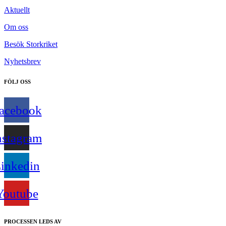
Aktuellt
Om oss
Besök Storkriket
Nyhetsbrev
FÖLJ OSS
acebook
nstagram
inkedin
Youtube
PROCESSEN LEDS AV