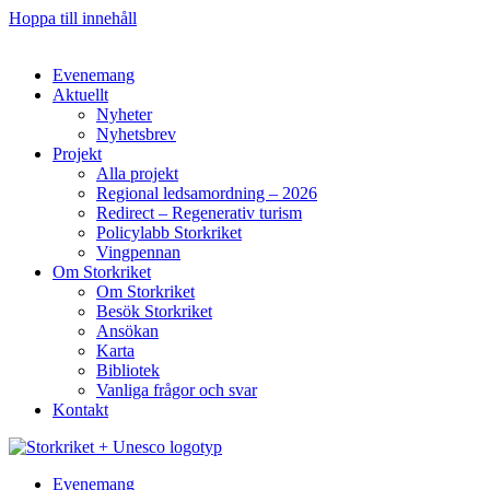
Hoppa till innehåll
Evenemang
Aktuellt
Nyheter
Nyhetsbrev
Projekt
Alla projekt
Regional ledsamordning – 2026
Redirect – Regenerativ turism
Policylabb Storkriket
Vingpennan
Om Storkriket
Om Storkriket
Besök Storkriket
Ansökan
Karta
Bibliotek
Vanliga frågor och svar
Kontakt
Evenemang