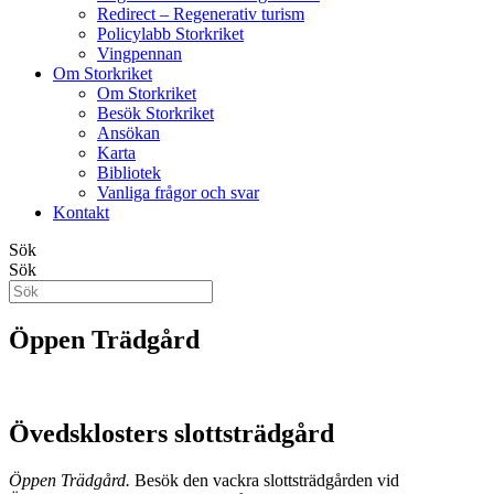
Redirect – Regenerativ turism
Policylabb Storkriket
Vingpennan
Om Storkriket
Om Storkriket
Besök Storkriket
Ansökan
Karta
Bibliotek
Vanliga frågor och svar
Kontakt
Sök
Sök
Öppen Trädgård
Övedsklosters slottsträdgård
Öppen Trädgård.
Besök den vackra slottsträdgården vid