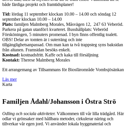
både färdiga projekt och framtidsplaner!
Tid:
lördag 11 september klockan 10.00 – 14.00 och söndag 12
september klockan 10.00 – 14.00
Plats:
familjen Malmberg Morales,
Måsvägen 12,
247 63 Veberöd.
Parkera på gatan utanför/i kvarteret. Busshållplats: Veberöd
Försköningen, 5 minuters promenad. I byn finns offentlig toalett.
OBS! Delar av tomten är i suterräng och inte
tillgänglighetsanpassad. Om man kan ta två trappsteg syns baksidan
från altanen. Framsidan besöks enkelt.
Kostnad:
kostnadsfritt. Kaffe och kaka till försäljning
Kontakt:
Therese Malmberg Morales
Ett arrangemang av Tillsammans för Biosfärområde Vombsjösänkan
Läs mer
Karta
Familjen Ådahl/Johansson i Östra Strö
Odling och sociala aktiviteter.
Välkommen till vår lilla trädgård. Här
odlar vi grönsaker med hållbara metoder, cirkulerar näring och
tillverkar vår egen jord. Vi använder lokala byggmaterial och