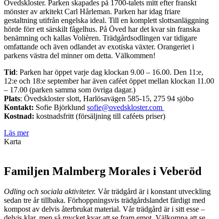
Övedskloster. Parken skapades på 1700-talets mitt efter franskt
mönster av arkitekt Carl Hårleman. Parken har idag friare
gestaltning utifrån engelska ideal. Till en komplett slottsanläggning
hörde förr ett särskilt fågelhus. På Öved har det kvar sin franska
benämning och kallas Volièren. Trädgårdsodlingen var tidigare
omfattande och även odlandet av exotiska växter. Orangeriet i
parkens västra del minner om detta. Välkommen!
Tid
: Parken har öppet varje dag klockan 9.00 – 16.00. Den 11:e,
12:e och 18:e september har även caféet öppet mellan klockan 11.00
– 17.00 (parken samma som övriga dagar.)
Plats
:
Övedskloster slott, Harlösavägen 585-15, 275 94 sjöbo
Kontakt:
Sofie Björklund
sofie@ovedskloster.com
Kostnad:
kostnadsfritt (försäljning till caféets priser)
Läs mer
Karta
Familjen Malmberg Morales i Veberöd
Odling och sociala aktiviteter.
Vår trädgård är i konstant utveckling
sedan tre år tillbaka. Förhoppningsvis trädgårdslandet färdigt med
kompost av delvis återbrukat material. Vår trädgård är i sitt esse –
delvis klar, men så mycket kvar att se fram emot. Välkomna att se