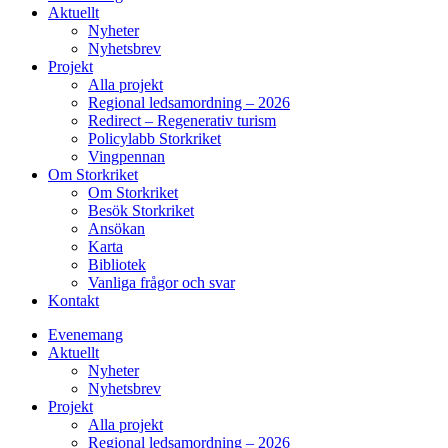
Aktuellt
Nyheter
Nyhetsbrev
Projekt
Alla projekt
Regional ledsamordning – 2026
Redirect – Regenerativ turism
Policylabb Storkriket
Vingpennan
Om Storkriket
Om Storkriket
Besök Storkriket
Ansökan
Karta
Bibliotek
Vanliga frågor och svar
Kontakt
Evenemang
Aktuellt
Nyheter
Nyhetsbrev
Projekt
Alla projekt
Regional ledsamordning – 2026