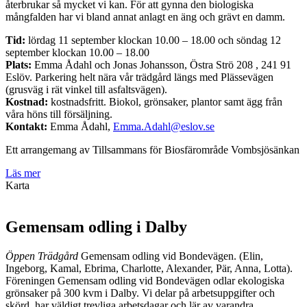
återbrukar så mycket vi kan. För att gynna den biologiska
mångfalden har vi bland annat anlagt en äng och grävt en damm.
Tid:
lördag 11 september klockan 10.00 – 18.00 och söndag 12
september klockan 10.00 – 18.00
Plats:
Emma Ådahl och Jonas Johansson,
Östra Strö 208 ,
241 91
Eslöv. Parkering helt nära vår trädgård längs med Plässevägen
(grusväg i rät vinkel till asfaltsvägen).
Kostnad:
kostnadsfritt.
Biokol, grönsaker, plantor samt ägg från
våra höns till försäljning.
Kontakt:
Emma Ådahl,
Emma.Adahl@eslov.se
Ett arrangemang av Tillsammans för Biosfärområde Vombsjösänkan
Läs mer
Karta
Gemensam odling i Dalby
Öppen Trädgård
Gemensam odling vid Bondevägen. (Elin,
Ingeborg, Kamal, Ebrima, Charlotte, Alexander, Pär, Anna, Lotta).
Föreningen Gemensam odling vid Bondevägen odlar ekologiska
grönsaker på 300 kvm i Dalby. Vi delar på arbetsuppgifter och
skörd, har väldigt trevliga arbetsdagar och lär av varandra.