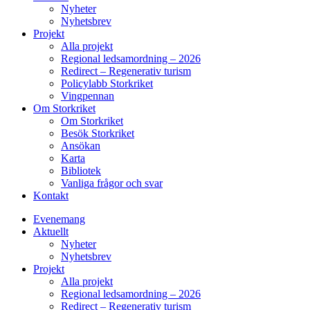
Nyheter
Nyhetsbrev
Projekt
Alla projekt
Regional ledsamordning – 2026
Redirect – Regenerativ turism
Policylabb Storkriket
Vingpennan
Om Storkriket
Om Storkriket
Besök Storkriket
Ansökan
Karta
Bibliotek
Vanliga frågor och svar
Kontakt
Evenemang
Aktuellt
Nyheter
Nyhetsbrev
Projekt
Alla projekt
Regional ledsamordning – 2026
Redirect – Regenerativ turism