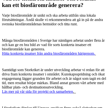
kan ett biosfärområde generera?
Varje biosfärområde är unikt och ska arbeta utifrån sina lokala
förutsättningar. Ändå skulle vi rekommendera att gå in på de andra
svenska biosfärområdenas hemsidor och titta runt.
Många biosfärområden i Sverige har nämligen arbetat under flera år
och kan ge en bra bild av vad för sorts konkreta insatser ett
biosfärområde kan generera.
Hitta konkreta insatser från andra biosfärområden härigenom.
Samtidigt som Storkriket är under utveckling arbetar vi redan för att
driva fram konkreta insatser i området. Kunskapsspridning och ökat
engagemang lägger grunden för arbetet och är något som tagit en del
tid, men resultat börjar märkas. Bland annat genom vårt arbete med
hållbar plats- och destinationsutveckling.
Läs mer på vår sida för projekt och samarbeten
.
I Storkrikets förslag till Unesco-ansökan finns också skrivelser om