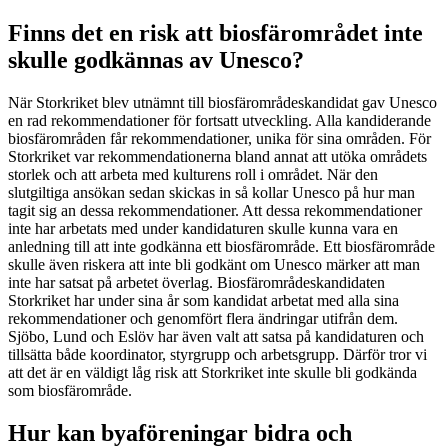
Finns det en risk att biosfärområdet inte
skulle godkännas av Unesco?
När Storkriket blev utnämnt till biosfärområdeskandidat gav Unesco
en rad rekommendationer för fortsatt utveckling. Alla kandiderande
biosfärområden får rekommendationer, unika för sina områden. För
Storkriket var rekommendationerna bland annat att utöka områdets
storlek och att arbeta med kulturens roll i området. När den
slutgiltiga ansökan sedan skickas in så kollar Unesco på hur man
tagit sig an dessa rekommendationer. Att dessa rekommendationer
inte har arbetats med under kandidaturen skulle kunna vara en
anledning till att inte godkänna ett biosfärområde. Ett biosfärområde
skulle även riskera att inte bli godkänt om Unesco märker att man
inte har satsat på arbetet överlag. Biosfärområdeskandidaten
Storkriket har under sina år som kandidat arbetat med alla sina
rekommendationer och genomfört flera ändringar utifrån dem.
Sjöbo, Lund och Eslöv har även valt att satsa på kandidaturen och
tillsätta både koordinator, styrgrupp och arbetsgrupp. Därför tror vi
att det är en väldigt låg risk att Storkriket inte skulle bli godkända
som biosfärområde.
Hur kan byaföreningar bidra och