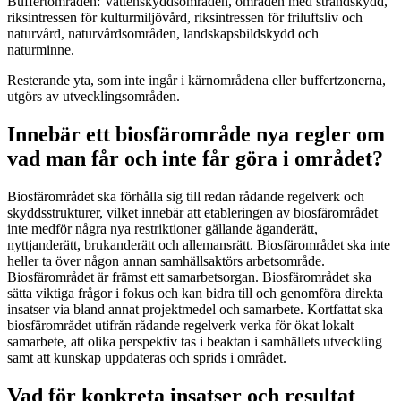
Buffertområden: Vattenskyddsområden, områden med strandskydd,
riksintressen för kulturmiljövård, riksintressen för friluftsliv och
naturvård, naturvårdsområden, landskapsbildskydd och
naturminne.
Resterande yta, som inte ingår i kärnområdena eller buffertzonerna,
utgörs av utvecklingsområden.
Innebär ett biosfärområde nya regler om
vad man får och inte får göra i området?
Biosfärområdet ska förhålla sig till redan rådande regelverk och
skyddsstrukturer, vilket innebär att etableringen av biosfärområdet
inte medför några nya restriktioner gällande äganderätt,
nyttjanderätt, brukanderätt och allemansrätt. Biosfärområdet ska inte
heller ta över någon annan samhällsaktörs arbetsområde.
Biosfärområdet är främst ett samarbetsorgan. Biosfärområdet ska
sätta viktiga frågor i fokus och kan bidra till och genomföra direkta
insatser via bland annat projektmedel och samarbete. Kortfattat ska
biosfärområdet utifrån rådande regelverk verka för ökat lokalt
samarbete, att olika perspektiv tas i beaktan i samhällets utveckling
samt att kunskap uppdateras och sprids i området.
Vad för konkreta insatser och resultat