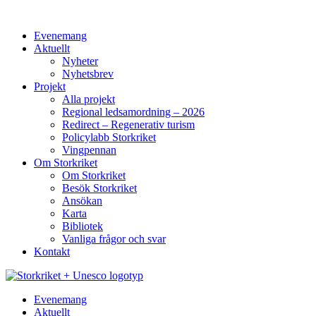
Evenemang
Aktuellt
Nyheter
Nyhetsbrev
Projekt
Alla projekt
Regional ledsamordning – 2026
Redirect – Regenerativ turism
Policylabb Storkriket
Vingpennan
Om Storkriket
Om Storkriket
Besök Storkriket
Ansökan
Karta
Bibliotek
Vanliga frågor och svar
Kontakt
Evenemang
Aktuellt