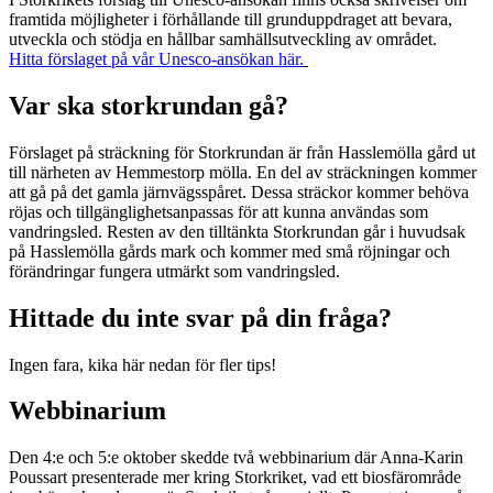
framtida möjligheter i förhållande till grunduppdraget att bevara,
utveckla och stödja en hållbar samhällsutveckling av området.
Hitta förslaget på vår Unesco-ansökan här.
Var ska storkrundan gå?
Förslaget på sträckning för Storkrundan är från Hasslemölla gård ut
till närheten av Hemmestorp mölla. En del av sträckningen kommer
att gå på det gamla järnvägsspåret. Dessa sträckor kommer behöva
röjas och tillgänglighetsanpassas för att kunna användas som
vandringsled. Resten av den tilltänkta Storkrundan går i huvudsak
på Hasslemölla gårds mark och kommer med små röjningar och
förändringar fungera utmärkt som vandringsled.
Hittade du inte svar på din fråga?
Ingen fara, kika här nedan för fler tips!
Webbinarium
Den 4:e och 5:e oktober skedde två webbinarium där Anna-Karin
Poussart presenterade mer kring Storkriket, vad ett biosfärområde