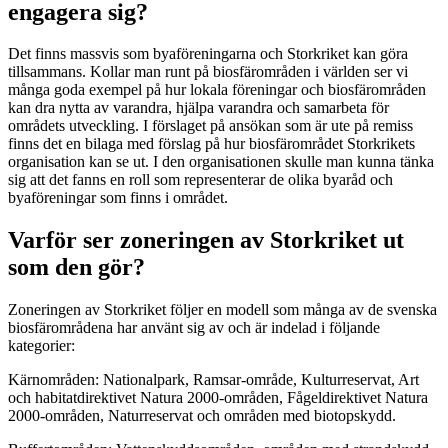
engagera sig?
Det finns massvis som byaföreningarna och Storkriket kan göra
tillsammans. Kollar man runt på biosfärområden i världen ser vi
många goda exempel på hur lokala föreningar och biosfärområden
kan dra nytta av varandra, hjälpa varandra och samarbeta för
områdets utveckling. I förslaget på ansökan som är ute på remiss
finns det en bilaga med förslag på hur biosfärområdet Storkrikets
organisation kan se ut. I den organisationen skulle man kunna tänka
sig att det fanns en roll som representerar de olika byaråd och
byaföreningar som finns i området.
Varför ser zoneringen av Storkriket ut
som den gör?
Zoneringen av Storkriket följer en modell som många av de svenska
biosfärområdena har använt sig av och är indelad i följande
kategorier:
Kärnområden: Nationalpark, Ramsar-område, Kulturreservat, Art
och habitatdirektivet Natura 2000-områden, Fågeldirektivet Natura
2000-områden, Naturreservat och områden med biotopskydd.