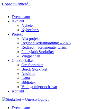
Hoppa till innehåll
Evenemang
Aktuellt
Nyheter
Nyhetsbrev
Projekt
Alla projekt
Regional ledsamordning – 2026
Redirect – Regenerativ turism
Policylabb Storkriket
Vingpennan
Om Storkriket
Om Storkriket
Besök Storkriket
Ansökan
Karta
Bibliotek
Vanliga frågor och svar
Kontakt
Evenemang