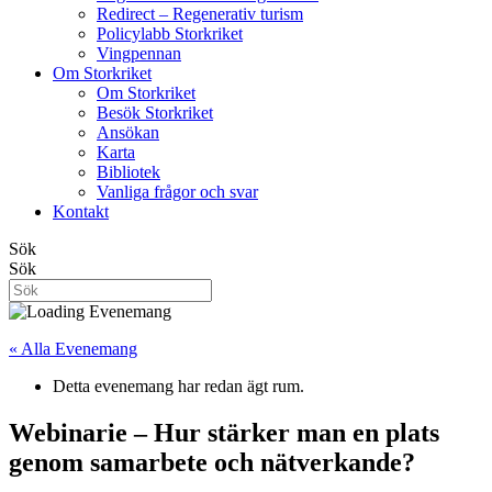
Redirect – Regenerativ turism
Policylabb Storkriket
Vingpennan
Om Storkriket
Om Storkriket
Besök Storkriket
Ansökan
Karta
Bibliotek
Vanliga frågor och svar
Kontakt
Sök
Sök
« Alla Evenemang
Detta evenemang har redan ägt rum.
Webinarie – Hur stärker man en plats
genom samarbete och nätverkande?