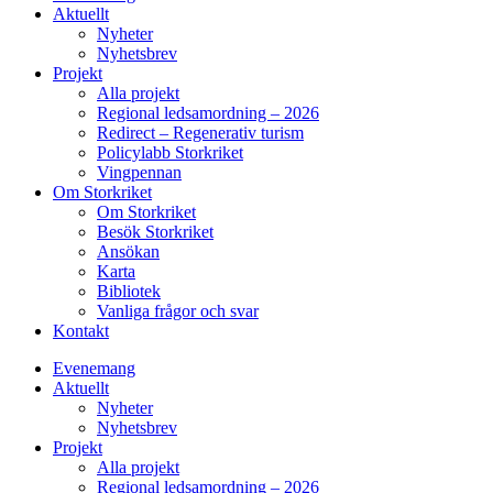
Aktuellt
Nyheter
Nyhetsbrev
Projekt
Alla projekt
Regional ledsamordning – 2026
Redirect – Regenerativ turism
Policylabb Storkriket
Vingpennan
Om Storkriket
Om Storkriket
Besök Storkriket
Ansökan
Karta
Bibliotek
Vanliga frågor och svar
Kontakt
Evenemang
Aktuellt
Nyheter
Nyhetsbrev
Projekt
Alla projekt
Regional ledsamordning – 2026