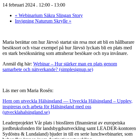
14 februari 2024 . 12:00
-
13:00
«
Webinarium Säkra Slingan Story
Invigning Naturum Skrylle
»
Maria berättar om hur Järvsö startat sin resa mot att bli en hållbarare
besöksort och visar exempel på hur Järvsö lyckats bli en plats med
en stark besöksnäring som attraherar besökare och nya invånare.
Anmäl dig här:
Webinar – Hur stärker man en plats genom
samarbete och nätverkande? (simplesignup.se)
Läs mer om Maria Rosén:
Hem om utveckla Hälsingland — Utveckla Hälsingland – Upplev,
inspireras och arbeta för Hälsingland med oss
(utvecklahalsingland.se)
Leaderprojektet Vår plats i biosfären (finansierat av europeiska
jordbruksfonden för landsbygdsutveckling samt LEADER-kontoren
Sydöstra & Lundaland) bjuder in till en serie lunchwebinarier, som