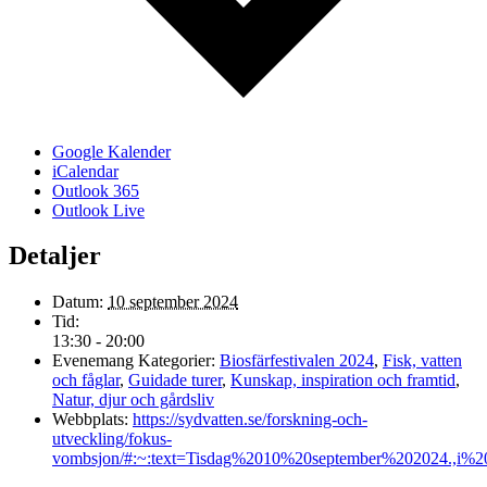
Google Kalender
iCalendar
Outlook 365
Outlook Live
Detaljer
Datum:
10 september 2024
Tid:
13:30 - 20:00
Evenemang Kategorier:
Biosfärfestivalen 2024
,
Fisk, vatten
och fåglar
,
Guidade turer
,
Kunskap, inspiration och framtid
,
Natur, djur och gårdsliv
Webbplats:
https://sydvatten.se/forskning-och-
utveckling/fokus-
vombsjon/#:~:text=Tisdag%2010%20september%202024.,