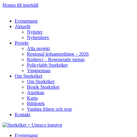
Hoppa till innehåll
Evenemang
Aktuellt
Nyheter
Nyhetsbrev
Projekt
Alla projekt
Regional ledsamordning – 2026
Redirect – Regenerativ turism
Policylabb Storkriket
Vingpennan
Om Storkriket
Om Storkriket
Besök Storkriket
Ansökan
Karta
Bibliotek
Vanliga frågor och svar
Kontakt
Evenemang