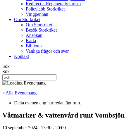
Redirect – Regenerativ turism
Policylabb Storkriket
Vingpennan
Om Storkriket
Om Storkriket
Besök Storkriket
Ansökan
Karta
Bibliotek
Vanliga frågor och svar
Kontakt
Sök
Sök
« Alla Evenemang
Detta evenemang har redan ägt rum.
Våtmarker & vattenvård runt Vombsjön
10 september 2024 . 13:30
-
20:00