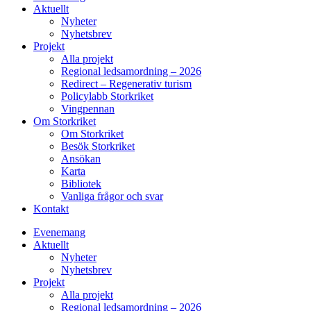
Aktuellt
Nyheter
Nyhetsbrev
Projekt
Alla projekt
Regional ledsamordning – 2026
Redirect – Regenerativ turism
Policylabb Storkriket
Vingpennan
Om Storkriket
Om Storkriket
Besök Storkriket
Ansökan
Karta
Bibliotek
Vanliga frågor och svar
Kontakt
Evenemang
Aktuellt
Nyheter
Nyhetsbrev
Projekt
Alla projekt
Regional ledsamordning – 2026