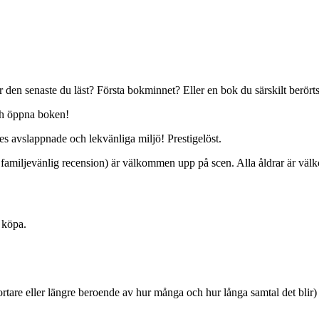
 den senaste du läst? Första bokminnet? Eller en bok du särskilt berörts
ch öppna boken!
oges avslappnade och lekvänliga miljö! Prestigelöst.
i familjevänlig recension) är välkommen upp på scen. Alla åldrar är välk
t köpa.
tare eller längre beroende av hur många och hur långa samtal det blir) t