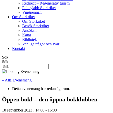
Redirect – Regenerativ turism
Policylabb Storkriket
Vingpennan
Om Storkriket
Om Storkriket
Besök Storkriket
Ansökan
Karta
Bibliotek
Vanliga frågor och svar
Kontakt
Sök
Sök
« Alla Evenemang
Detta evenemang har redan ägt rum.
Öppen bok! – den öppna bokklubben
10 september 2023 . 14:00
-
16:00