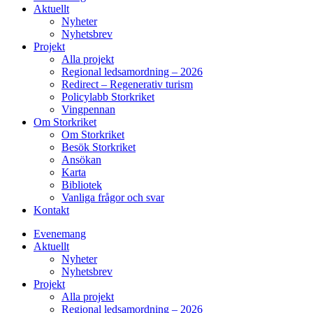
Aktuellt
Nyheter
Nyhetsbrev
Projekt
Alla projekt
Regional ledsamordning – 2026
Redirect – Regenerativ turism
Policylabb Storkriket
Vingpennan
Om Storkriket
Om Storkriket
Besök Storkriket
Ansökan
Karta
Bibliotek
Vanliga frågor och svar
Kontakt
Evenemang
Aktuellt
Nyheter
Nyhetsbrev
Projekt
Alla projekt
Regional ledsamordning – 2026