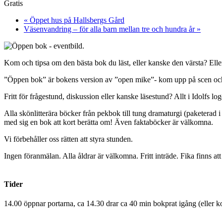
Gratis
«
Öppet hus på Hallsbergs Gård
Väsenvandring – för alla barn mellan tre och hundra år
»
Kom och tipsa om den bästa bok du läst, eller kanske den värsta? Eller
”Öppen bok” är bokens version av ”open mike”- kom upp på scen o
Fritt för frågestund, diskussion eller kanske läsestund? Allt i Idolfs l
Alla skönlitterära böcker från pekbok till tung dramaturgi (paketerad 
med sig en bok att kort berätta om! Även faktaböcker är välkomna.
Vi förbehåller oss rätten att styra stunden.
Ingen föranmälan. Alla åldrar är välkomna. Fritt inträde. Fika finns at
Tider
14.00 öppnar portarna, ca 14.30 drar ca 40 min bokprat igång (eller kor