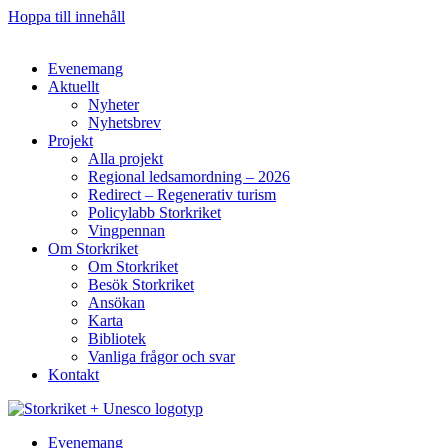
Hoppa till innehåll
Evenemang
Aktuellt
Nyheter
Nyhetsbrev
Projekt
Alla projekt
Regional ledsamordning – 2026
Redirect – Regenerativ turism
Policylabb Storkriket
Vingpennan
Om Storkriket
Om Storkriket
Besök Storkriket
Ansökan
Karta
Bibliotek
Vanliga frågor och svar
Kontakt
Evenemang